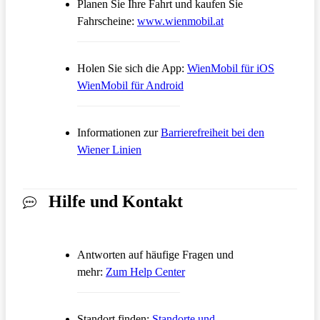
Planen Sie Ihre Fahrt und kaufen Sie
Öffnet in einem neue
Fahrscheine:
www.wienmobil.at
Öffnet in
Holen Sie sich die App:
WienMobil für iOS
Öffnet in einem neuen Tab
WienMobil für Android
Informationen zur
Barrierefreiheit bei den
Wiener Linien
Hilfe und Kontakt
Antworten auf häufige Fragen und
Öffnet in einem neuen Tab
mehr:
Zum Help Center
Standort finden:
Standorte und