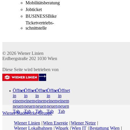
Mobilitäts­beratung
Jobticket
BUSINESSBike
Ticketvertriebs­
schnittstelle
© 2026
Wiener Linien
Erdbergstraße 202
1030
Wien
Diese Seite wird betrieben von
Öffnet
Öffnet
Öffnet
Öffnet
Öffnet
in
in
in
in
in
einem
einem
einem
einem
einem
neuen
neuen
neuen
neuen
neuen
Tab
Tab
Tab
Tab
Tab
Wiener Stadtwerke Gruppe
Wiener Linien
Wien Energie
Wiener Netze
Wiener Lokalbahnen
Wipark
Wien IT
Bestattung Wien