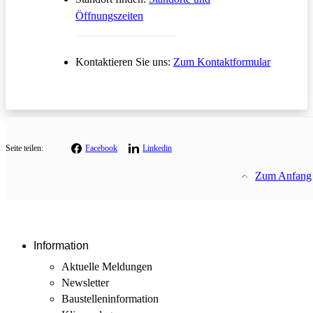
Öffnungszeiten
Öffnet in
Kontaktieren Sie uns:
Zum Kontaktformular
Seite teilen:
Facebook
Linkedin
Zum Anfang
Information
Aktuelle Meldungen
Newsletter
Baustellen­information