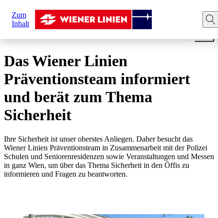
Sie
Zum
sind
Startseite
Ihre Fahrt
Sicherheit in den Öffis
Wiener 
Inhalt
hier:
Das Wiener Linien
Präventionsteam informiert
und berät zum Thema
Sicherheit
Ihre Sicherheit ist unser oberstes Anliegen. Daher besucht das
Wiener Linien Präventionsteam in Zusammenarbeit mit der Polizei
Schulen und Seniorenresidenzen sowie Veranstaltungen und Messen
in ganz Wien, um über das Thema Sicherheit in den Öffis zu
informieren und Fragen zu beantworten.
Treffen Sie unser Präventionsteam!