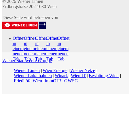
© 2026
Wiener Linien
Erdbergstraße 202
1030
Wien
Diese Seite wird betrieben von
Öffnet
Öffnet
Öffnet
Öffnet
Öffnet
in
in
in
in
in
einem
einem
einem
einem
einem
neuen
neuen
neuen
neuen
neuen
Tab
Tab
Tab
Tab
Tab
Wiener Stadtwerke Gruppe
Wiener Linien
Wien Energie
Wiener Netze
Wiener Lokalbahnen
Wipark
Wien IT
Bestattung Wien
Friedhöfe Wien
immOH!
GWSG