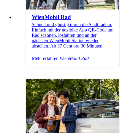
WienMobil Rad
Schnell und günstig durch die Stadt radeln:
Einfach mit der nextbike App QR-Code am
Rad scannen, losfahren und an der
nächsten WienMobil Station wieder
abstellen. Ab 37 Cent pro 30 Minuten.
Mehr erfahren
WienMobil Rad