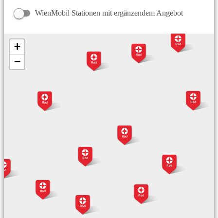
WienMobil Stationen mit ergänzendem Angebot
+
−