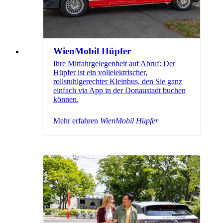
WienMobil Hüpfer
Ihre Mitfahrgelegenheit auf Abruf: Der
Hüpfer ist ein vollelektrischer,
rollstuhlgerechter Kleinbus, den Sie ganz
einfach via App in der Donaustadt buchen
können.
Mehr erfahren
WienMobil Hüpfer