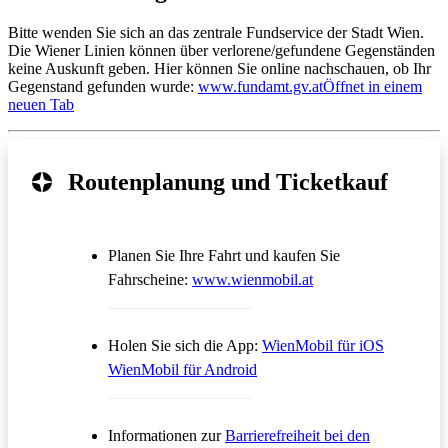
Bitte wenden Sie sich an das zentrale Fundservice der Stadt Wien.
Die Wiener Linien können über verlorene/gefundene Gegenständen
keine Auskunft geben. Hier können Sie online nachschauen, ob Ihr
Gegenstand gefunden wurde:
www.fundamt.gv.at
Öffnet in einem
neuen Tab
Routenplanung und Ticketkauf
Planen Sie Ihre Fahrt und kaufen Sie
Öffnet in einem neue
Fahrscheine:
www.wienmobil.at
Öffnet in
Holen Sie sich die App:
WienMobil für iOS
Öffnet in einem neuen Tab
WienMobil für Android
Informationen zur
Barrierefreiheit bei den