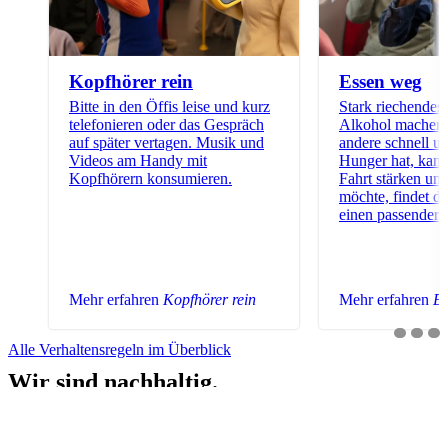
Kopfhörer rein
Essen weg
Bitte in den Öffis leise und kurz
Stark riechendes
telefonieren oder das Gespräch
Alkohol machen d
auf später vertagen. Musik und
andere schnell 
Videos am Handy mit
Hunger hat, kann
Kopfhörern konsumieren.
Fahrt stärken un
möchte, findet d
einen passendere
Mehr erfahren
Kopfhörer rein
Mehr erfahren
Es
Alle Verhaltensregeln im Überblick
Wir sind nachhaltig.