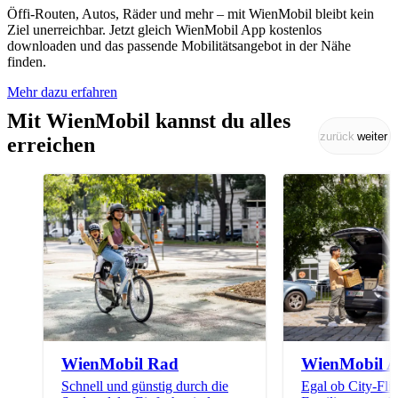
Öffi-Routen, Autos, Räder und mehr – mit WienMobil bleibt kein
Ziel unerreichbar. Jetzt gleich WienMobil App kostenlos
downloaden und das passende Mobilitätsangebot in der Nähe
finden.
Mehr dazu erfahren
Mit WienMobil kannst du alles
zurück
weiter
erreichen
WienMobil Rad
WienMobil A
Schnell und günstig durch die
Egal ob City-Flit