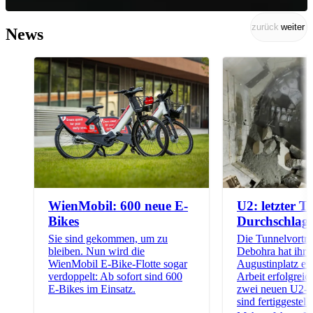
zurück
weiter
News
WienMobil: 600 neue E-
U2: letzter T
Bikes
Durchschlag
Sie sind gekommen, um zu
Die Tunnelvortr
bleiben. Nun wird die
Debohra hat ihr 
WienMobil E-Bike-Flotte sogar
Augustinplatz err
verdoppelt: Ab sofort sind 600
Arbeit erfolgreic
E-Bikes im Einsatz.
zwei neuen U2-S
sind fertiggestellt