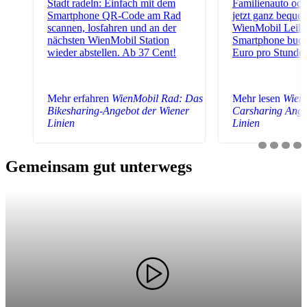
Stadt radeln: Einfach mit dem
Familienauto ode
Smartphone QR-Code am Rad
jetzt ganz beque
scannen, losfahren und an der
WienMobil Leiha
nächsten WienMobil Station
Smartphone buch
wieder abstellen. Ab 37 Cent!
Euro pro Stunde.
Mehr erfahren
WienMobil Rad: Das
Mehr lesen
Wien
Bikesharing-Angebot der Wiener
Carsharing Ange
Linien
Linien
Gemeinsam gut unterwegs