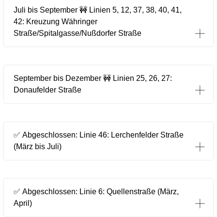
Juli bis September 🚧 Linien 5, 12, 37, 38, 40, 41,
42: Kreuzung Währinger
zwischen Hohe Warte und Herbeckstraße (
zwischen Grinzing und Pötzleinsdorf
Straße/Spitalgasse/Nußdorfer Straße
September bis Dezember 🚧 Linien 25, 26, 27:
Die Linie 27 fährt zwischen Strebersdorf und Floridsdorf.
Donaufelder Straße
✅ Abgeschlossen: Linie 46: Lerchenfelder Straße
(März bis Juli)
✅ Abgeschlossen: Linie 6: Quellenstraße (März,
April)