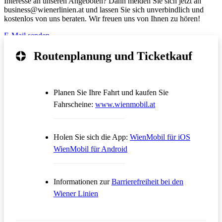
Interesse an unseren Angeboten? Dann melden Sie sich jetzt an
business@wienerlinien.at und lassen Sie sich unverbindlich und
kostenlos von uns beraten. Wir freuen uns von Ihnen zu hören!
E-Mail senden
Routenplanung und Ticketkauf
Planen Sie Ihre Fahrt und kaufen Sie
Öffnet in einem neue
Fahrscheine:
www.wienmobil.at
Öffnet in
Holen Sie sich die App:
WienMobil für iOS
Öffnet in einem neuen Tab
WienMobil für Android
Informationen zur
Barrierefreiheit bei den
Wiener Linien