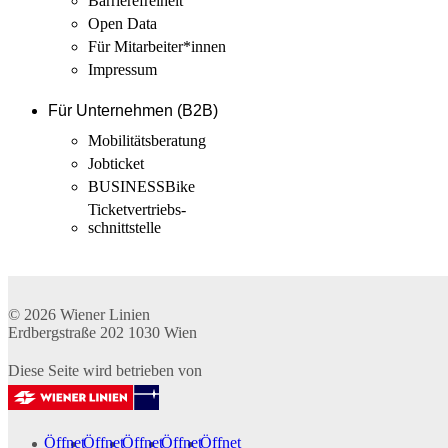
Barrierefreiheit
Open Data
Für Mitarbeiter­*innen
Impressum
Für Unternehmen (B2B)
Mobilitäts­beratung
Jobticket
BUSINESSBike
Ticketvertriebs­
schnittstelle
© 2026
Wiener Linien
Erdbergstraße 202
1030
Wien
Diese Seite wird betrieben von
Öffnet
Öffnet
Öffnet
Öffnet
Öffnet