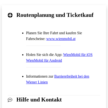
Routenplanung und Ticketkauf
Planen Sie Ihre Fahrt und kaufen Sie
Öffnet in einem neue
Fahrscheine:
www.wienmobil.at
Öffnet in
Holen Sie sich die App:
WienMobil für iOS
Öffnet in einem neuen Tab
WienMobil für Android
Informationen zur
Barrierefreiheit bei den
Wiener Linien
Hilfe und Kontakt