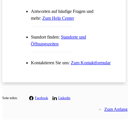
Antworten auf häufige Fragen und
Öffnet in einem neuen Tab
mehr:
Zum Help Center
Standort finden:
Standorte und
Öffnungszeiten
Öffnet in
Kontaktieren Sie uns:
Zum Kontaktformular
Seite teilen:
Facebook
Linkedin
Zum Anfang