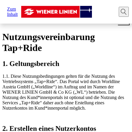
Sie
Zum
sind
Startseite
Tickets
Tap+Ride
Nutzungsvereinbarun
Inhalt
hier:
Nutzungsvereinbarung
Tap+Ride
1. Geltungsbereich
1.1. Diese Nutzungsbedingungen gelten für die Nutzung des
Vertriebssystems „Tap+Ride“. Das Portal wird durch Worldline
Austria GmbH („Worldline“) im Auftrag und im Namen der
WIENER LINIEN GmbH & Co KG („WL“) betrieben. Die
Nutzung des Kund*innenportals ist optional und die Nutzung des
Services „Tap+Ride“ daher auch ohne Erstellung eines
Nutzerkontos im Kund*innenportal möglich.
2. Erstellen eines Nutzerkontos