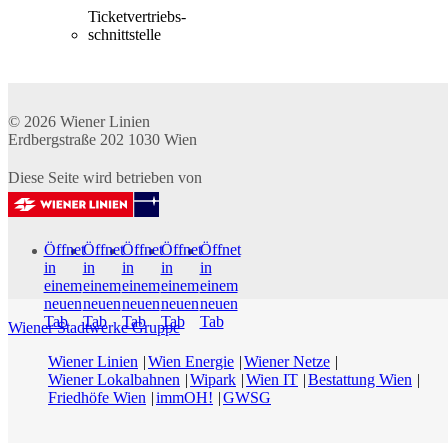
Ticketvertriebs­
schnittstelle
© 2026
Wiener Linien
Erdbergstraße 202
1030
Wien
Diese Seite wird betrieben von
Öffnet
Öffnet
Öffnet
Öffnet
Öffnet
in
in
in
in
in
einem
einem
einem
einem
einem
neuen
neuen
neuen
neuen
neuen
Tab
Tab
Tab
Tab
Tab
Wiener Stadtwerke Gruppe
Wiener Linien
Wien Energie
Wiener Netze
Wiener Lokalbahnen
Wipark
Wien IT
Bestattung Wien
Friedhöfe Wien
immOH!
GWSG