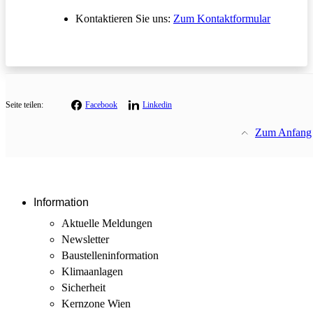
Öffnet in
Kontaktieren Sie uns:
Zum Kontaktformular
Seite teilen:
Facebook
Linkedin
Zum Anfang
Information
Aktuelle Meldungen
Newsletter
Baustellen­information
Klimaanlagen
Sicherheit
Kernzone Wien