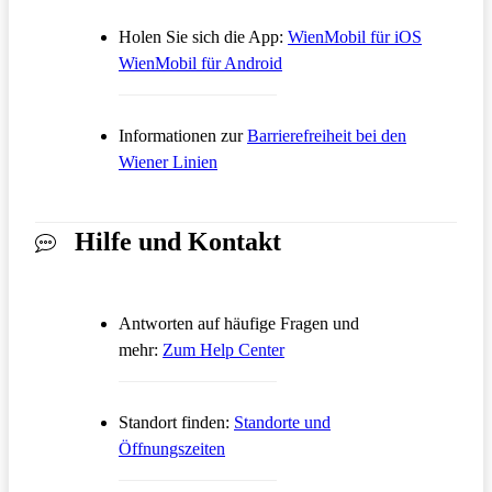
Öffnet in
Holen Sie sich die App:
WienMobil für iOS
Öffnet in einem neuen Tab
WienMobil für Android
Informationen zur
Barrierefreiheit bei den
Wiener Linien
Hilfe und Kontakt
Antworten auf häufige Fragen und
Öffnet in einem neuen Tab
mehr:
Zum Help Center
Standort finden:
Standorte und
Öffnungszeiten