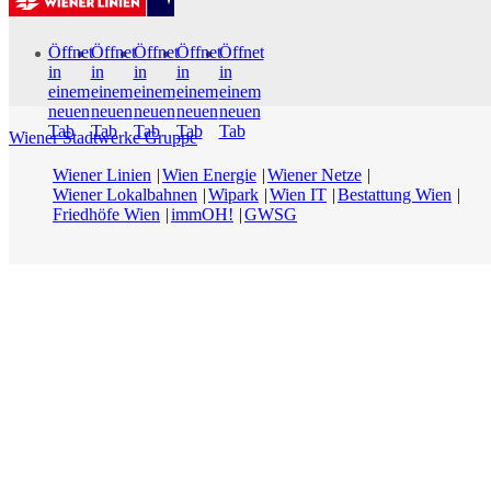
Öffnet
Öffnet
Öffnet
Öffnet
Öffnet
in
in
in
in
in
einem
einem
einem
einem
einem
neuen
neuen
neuen
neuen
neuen
Tab
Tab
Tab
Tab
Tab
Wiener Stadtwerke Gruppe
Wiener Linien
Wien Energie
Wiener Netze
Wiener Lokalbahnen
Wipark
Wien IT
Bestattung Wien
Friedhöfe Wien
immOH!
GWSG