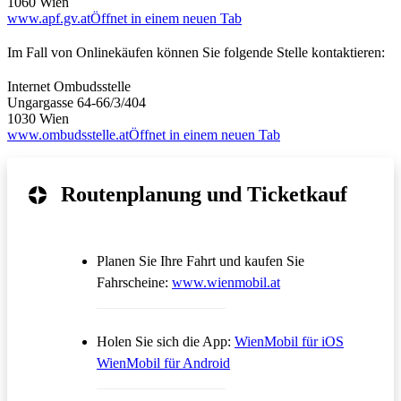
1060 Wien
www.apf.gv.at
Öffnet in einem neuen Tab
Im Fall von Onlinekäufen können Sie folgende Stelle kontaktieren:
Internet Ombudsstelle
Ungargasse 64-66/3/404
1030 Wien
www.ombudsstelle.at
Öffnet in einem neuen Tab
Routenplanung und Ticketkauf
Planen Sie Ihre Fahrt und kaufen Sie
Öffnet in einem neue
Fahrscheine:
www.wienmobil.at
Öffnet in
Holen Sie sich die App:
WienMobil für iOS
Öffnet in einem neuen Tab
WienMobil für Android