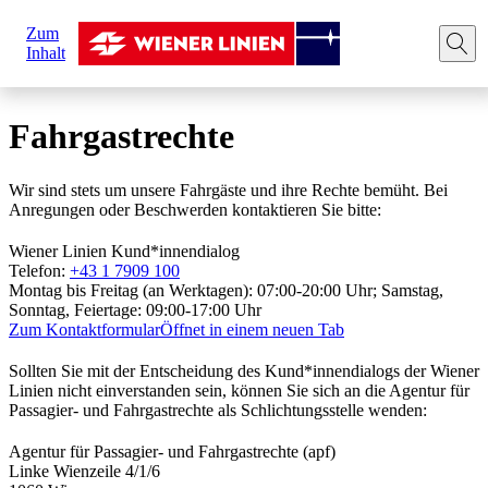
Sie
Zum
sind
Startseite
Kontakt
Fahrgastrechte
Inhalt
hier:
Fahrgastrechte
Wir sind stets um unsere Fahrgäste und ihre Rechte bemüht. Bei
Anregungen oder Beschwerden kontaktieren Sie bitte:
Wiener Linien Kund*innendialog
Telefon:
+43 1 7909 100
Montag bis Freitag (an Werktagen): 07:00-20:00 Uhr; Samstag,
Sonntag, Feiertage: 09:00-17:00 Uhr
Zum Kontaktformular
Öffnet in einem neuen Tab
Sollten Sie mit der Entscheidung des Kund*innendialogs der Wiener
Linien nicht einverstanden sein, können Sie sich an die Agentur für
Passagier- und Fahrgastrechte als Schlichtungsstelle wenden:
Agentur für Passagier- und Fahrgastrechte (apf)
Linke Wienzeile 4/1/6