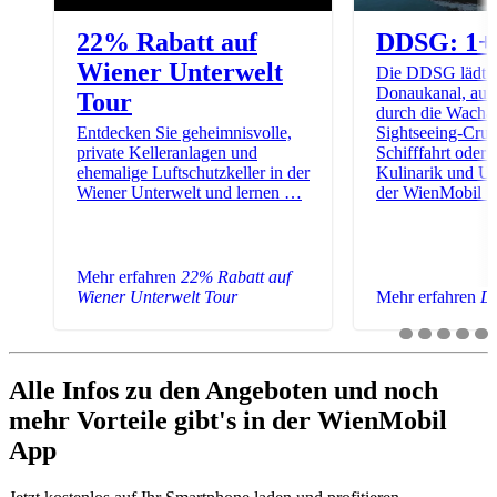
22% Rabatt auf
DDSG: 1+1
Wiener Unterwelt
Die DDSG lädt z
Donaukanal, auf
Tour
durch die Wacha
Entdecken Sie geheimnisvolle,
Sightseeing-Crui
private Kelleranlagen und
Schifffahrt oder 
ehemalige Luftschutzkeller in der
Kulinarik und Un
Wiener Unterwelt und lernen …
der WienMobil 
Mehr erfahren
22% Rabatt auf
Wiener Unterwelt Tour
Mehr erfahren
DD
Alle Infos zu den Angeboten und noch
mehr Vorteile gibt's in der WienMobil
App