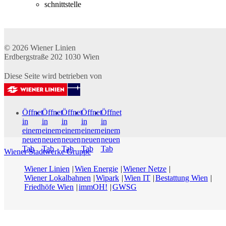
schnittstelle
© 2026
Wiener Linien
Erdbergstraße 202
1030
Wien
Diese Seite wird betrieben von
Öffnet
Öffnet
Öffnet
Öffnet
Öffnet
in
in
in
in
in
einem
einem
einem
einem
einem
neuen
neuen
neuen
neuen
neuen
Tab
Tab
Tab
Tab
Tab
Wiener Stadtwerke Gruppe
Wiener Linien
Wien Energie
Wiener Netze
Wiener Lokalbahnen
Wipark
Wien IT
Bestattung Wien
Friedhöfe Wien
immOH!
GWSG