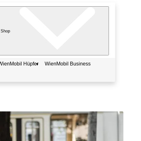
Shop
WienMobil Hüpfer
WienMobil Business