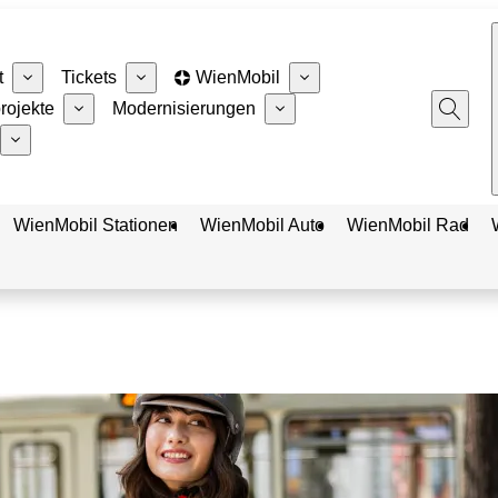
t
Tickets
WienMobil
rojekte
Modernisierungen
WienMobil Stationen
WienMobil Auto
WienMobil Rad