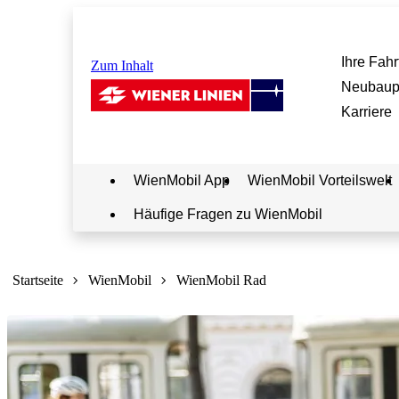
Ihre Fahr
Zum Inhalt
Neubaup
Karriere
WienMobil App
WienMobil Vorteilswelt
Häufige Fragen zu WienMobil
Sie
sind
Startseite
WienMobil
WienMobil Rad
hier: