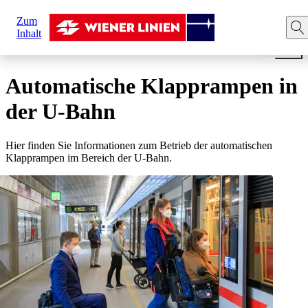
Sie
Zum
sind
Startseite
Ihre Fahrt
Barrierefreiheit
Automatische 
Inhalt
hier:
Automatische Klapprampen in
der U-Bahn
Hier finden Sie Informationen zum Betrieb der automatischen
Klapprampen im Bereich der U-Bahn.