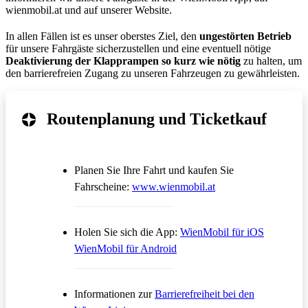
wienmobil.at und auf unserer Website.
In allen Fällen ist es unser oberstes Ziel, den
ungestörten Betrieb
für unsere Fahrgäste sicherzustellen und eine eventuell nötige
Deaktivierung der Klapprampen so kurz wie nötig
zu halten, um
den barrierefreien Zugang zu unseren Fahrzeugen zu gewährleisten.
Routenplanung und Ticketkauf
Planen Sie Ihre Fahrt und kaufen Sie
Öffnet in einem neue
Fahrscheine:
www.wienmobil.at
Öffnet in
Holen Sie sich die App:
WienMobil für iOS
Öffnet in einem neuen Tab
WienMobil für Android
Informationen zur
Barrierefreiheit bei den