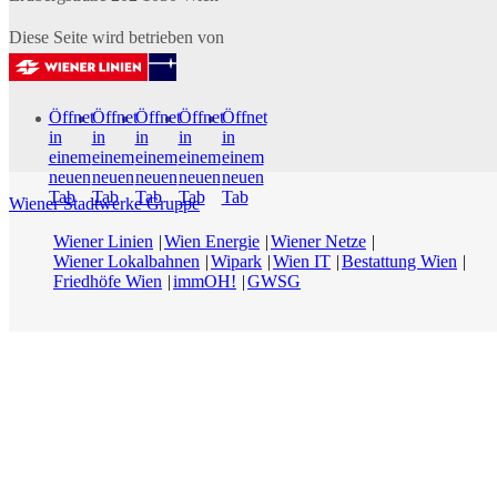
Diese Seite wird betrieben von
Öffnet
Öffnet
Öffnet
Öffnet
Öffnet
in
in
in
in
in
einem
einem
einem
einem
einem
neuen
neuen
neuen
neuen
neuen
Tab
Tab
Tab
Tab
Tab
Wiener Stadtwerke Gruppe
Wiener Linien
Wien Energie
Wiener Netze
Wiener Lokalbahnen
Wipark
Wien IT
Bestattung Wien
Friedhöfe Wien
immOH!
GWSG