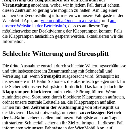
Veranstaltung
anordnen, wobei wir in jedem Fall darauf achten,
diesen Zeitraum so gering wie möglich zu halten. Am Tag einer
solchen Großveranstaltung informieren wir unsere Fahrgäste in der
WienMobil App, auf
wienmobil.at
Opens in a new tab
und
auf
unserer Website in der Betriebsinfo
, dass es an diesem Tag
möglicherweise zur Deaktivierung der Klapprampen kommt. Falls
die Klapprampen tatsächlich gesperrt werden, aktualisieren wir die
Information.
Schlechte Witterung und Streusplitt
Die dritte Ausnahme entsteht durch schlechte Witterungsverhältnisse
und tritt insbesondere im Zusammenhang mit Schneefall und
Vereisung auf, wenn
Streusplitt
ausgebracht wird. Streusplitt ist
insbesondere in U-Bahn-Stationen, die oberirdisch gelegen sind, für
die Sicherheit unserer Fahrgäste erforderlich. Das kann jedoch die
Klapprampen blockieren
und zu einer Störung führen. Wenn
zumindest zwei Störungen durch blockierte Klapprampen auftreten,
ordnet unsere zentrale Leitstelle an, die Klapprampen auf allen
Linien
für den Zeitraum der Ausbringung von Streusplitt
zu
deaktivieren. Das ist notwendig, um einen
zuverlässigen Betrieb
der U-Bahn
sicherzustellen und unsere Fahrgäste auch an Tagen
mit starkem Schneefall sicher an ihr Ziel zu bringen. In diesem Fall
informieren wir unsere Fahrgäste in der WienMobil App, auf