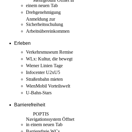
Mehrgebühr
Öffnet in
einem neuen Tab
Drehgenehmigung
Anmeldung zur
Sicherheits­schulung
Arbeits­übereinkommen
Erleben
Verkehrsmuseum Remise
WLx: Kultur, die bewegt
Wiener Linien Tage
Infocenter U2xU5
Straßenbahn mieten
WienMobil Vorteilswelt
U-Bahn-Stars
Barrierefreiheit
POPTIS
Navigationssystem
Öffnet
in einem neuen Tab
Barrierefreie WCs