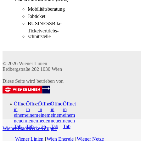
Mobilitäts­beratung
Jobticket
BUSINESSBike
Ticketvertriebs­
schnittstelle
© 2026
Wiener Linien
Erdbergstraße 202
1030
Wien
Diese Seite wird betrieben von
Öffnet
Öffnet
Öffnet
Öffnet
Öffnet
in
in
in
in
in
einem
einem
einem
einem
einem
neuen
neuen
neuen
neuen
neuen
Tab
Tab
Tab
Tab
Tab
Wiener Stadtwerke Gruppe
Wiener Linien
Wien Energie
Wiener Netze