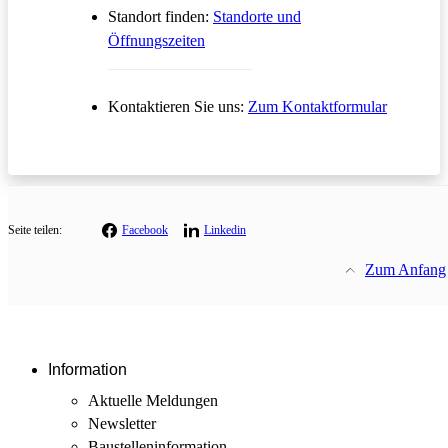
Standort finden:
Standorte und
Öffnungszeiten
Öffnet in
Kontaktieren Sie uns:
Zum Kontaktformular
Seite teilen:
Facebook
Linkedin
Zum Anfang
Information
Aktuelle Meldungen
Newsletter
Baustellen­information