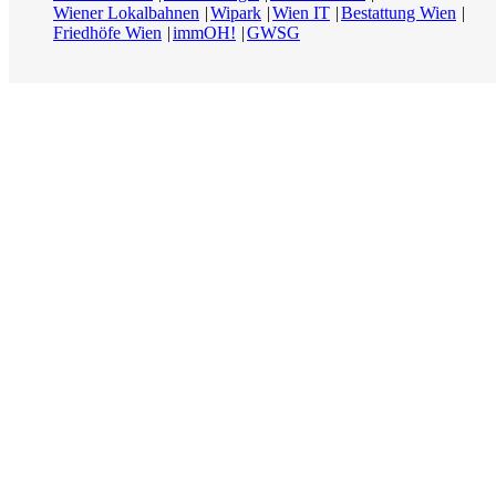
Wiener Lokalbahnen
Wipark
Wien IT
Bestattung Wien
Friedhöfe Wien
immOH!
GWSG