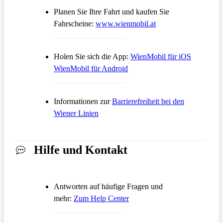
Planen Sie Ihre Fahrt und kaufen Sie
Öffnet in einem neue
Fahrscheine:
www.wienmobil.at
Öffnet in
Holen Sie sich die App:
WienMobil für iOS
Öffnet in einem neuen Tab
WienMobil für Android
Informationen zur
Barrierefreiheit bei den
Wiener Linien
Hilfe und Kontakt
Antworten auf häufige Fragen und
Öffnet in einem neuen Tab
mehr:
Zum Help Center