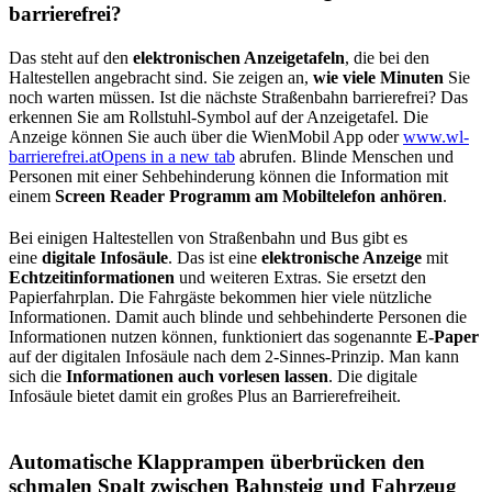
barrierefrei?
Das steht auf den
elektronischen Anzeigetafeln
, die bei den
Haltestellen angebracht sind. Sie zeigen an,
wie viele Minuten
Sie
noch warten müssen. Ist die nächste Straßenbahn barrierefrei? Das
erkennen Sie am Rollstuhl-Symbol auf der Anzeigetafel. Die
Anzeige können Sie auch über die WienMobil App oder
www.wl-
barrierefrei.at
Opens in a new tab
abrufen. Blinde Menschen und
Personen mit einer Sehbehinderung können die Information mit
einem
Screen Reader Programm am Mobiltelefon anhören
.
Bei einigen Haltestellen von Straßenbahn und Bus gibt es
eine
digitale Infosäule
. Das ist eine
elektronische Anzeige
mit
Echtzeitinformationen
und weiteren Extras. Sie ersetzt den
Papierfahrplan. Die Fahrgäste bekommen hier viele nützliche
Informationen. Damit auch blinde und sehbehinderte Personen die
Informationen nutzen können, funktioniert das sogenannte
E-Paper
auf der digitalen Infosäule nach dem 2-Sinnes-Prinzip. Man kann
sich die
Informationen auch vorlesen lassen
. Die digitale
Infosäule bietet damit ein großes Plus an Barrierefreiheit.
Automatische Klapprampen überbrücken den
schmalen Spalt zwischen Bahnsteig und Fahrzeug