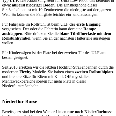
Typ
ULF
. Die Abkürzung steht für Ultra Low Floor, das bedeutet in
etwa:
äußerst niedriger Boden
. Die Einstiegshöhe dieser
Straßenbahnen ist mit 19 Zentimetern die niedrigste auf der ganzen
Welt. So können die Fahrgäste leichter ein- und aussteigen.
Für Fahrgäste im Rollstuhl ist beim ULF
der erste Eingang
vorgesehen. Der oder die Fahrerin kann dort eine
Rampe
ausklappen
. Bitte drücken Sie die
blaue Türöffnertaste mit dem
Rollstuhlsymbol
, wenn Sie an der nächsten Haltestelle aussteigen
wollen.
Für Kinderwägen ist der Platz bei der zweiten Tür des ULF am
besten geeignet.
Seit 2018 ersetzen wir die letzten Hochflur-Straßenbahnen durch die
modernen
Flexity
Modelle. Sie haben einen
zweiten Rollstuhlplatz
und breitere Sitze für Eltern mit Kind. Offen gestaltete
Mehrzweckbereiche sorgen für mehr Platz in dieser
Niederflurstraßenbahn.
Niederflur-Busse
Bereits jetzt sind bei den Wiener Linien
nur noch Niederflurbusse