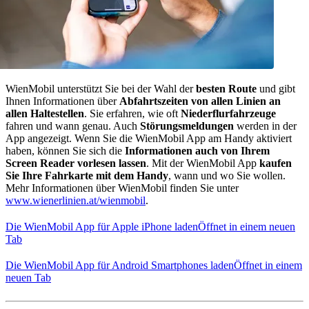
WienMobil unterstützt Sie bei der Wahl der
besten Route
und gibt
Ihnen Informationen über
Abfahrtszeiten von allen Linien an
allen Haltestellen
. Sie erfahren, wie oft
Niederflurfahrzeuge
fahren und wann genau. Auch
Störungsmeldungen
werden in der
App angezeigt. Wenn Sie die WienMobil App am Handy aktiviert
haben, können Sie sich die
Informationen auch von Ihrem
Screen Reader vorlesen lassen
. Mit der WienMobil App
kaufen
Sie Ihre Fahrkarte mit dem Handy
, wann und wo Sie wollen.
Mehr Informationen über WienMobil finden Sie unter
www.wienerlinien.at/wienmobil
.
Die WienMobil App für Apple iPhone laden
Öffnet in einem neuen
Tab
Die WienMobil App für Android Smartphones laden
Öffnet in einem
neuen Tab