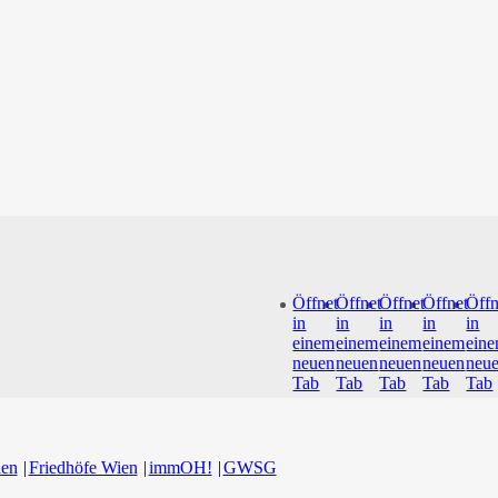
Öffnet
Öffnet
Öffnet
Öffnet
Öffn
in
in
in
in
in
einem
einem
einem
einem
ein
neuen
neuen
neuen
neuen
neu
Tab
Tab
Tab
Tab
Tab
ien
Friedhöfe Wien
immOH!
GWSG