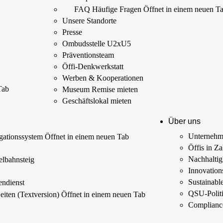
FAQ Häufige Fragen
Öffnet in einem neuen T
Unsere Standorte
Presse
Ombudsstelle U2xU5
Präventionsteam
Öffi-Denkwerkstatt
Werben & Kooperationen
Tab
Museum Remise mieten
Geschäftslokal mieten
Über uns
Unterneh
ationssystem
Öffnet in einem neuen Tab
Öffis in Z
s
Nachhaltig
elbahnsteig
Innovations
Sustainab
endienst
QSU-Polit
Seiten (Textversion)
Öffnet in einem neuen Tab
Complianc