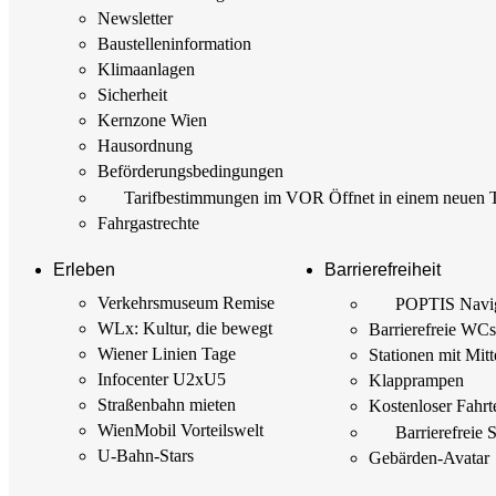
Newsletter
Baustellen­information
Klimaanlagen
Sicherheit
Kernzone Wien
Hausordnung
Beförderungs­bedingungen
Tarif­bestimmungen im VOR
Öffnet in einem neuen 
Fahrgastrechte
Erleben
Barrierefreiheit
Verkehrsmuseum Remise
POPTIS Navig
WLx: Kultur, die bewegt
Barrierefreie WC
Wiener Linien Tage
Stationen mit Mitt
Infocenter U2xU5
Klapprampen
Straßenbahn mieten
Kostenloser Fahrt
WienMobil Vorteilswelt
Barrierefreie 
U-Bahn-Stars
Gebärden-Avatar