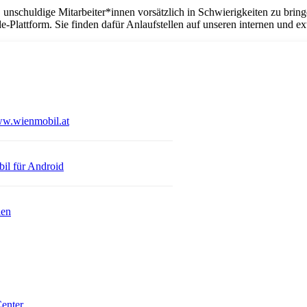
 unschuldige Mitarbeiter*innen vorsätzlich in Schwierigkeiten zu bri
-Plattform. Sie finden dafür Anlaufstellen auf unseren internen und ex
Öffnet in einem neuen Tab
w.wienmobil.at
 einem neuen Tab
Öffnet in einem neuen Tab
il für Android
ien
Öffnet in einem neuen Tab
enter