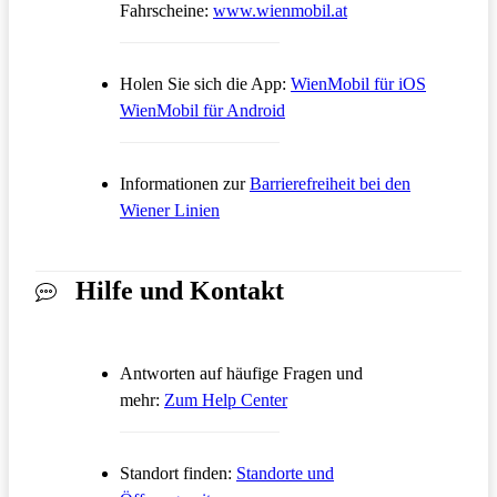
Öffnet in einem neue
Fahrscheine:
www.wienmobil.at
Öffnet in
Holen Sie sich die App:
WienMobil für iOS
Öffnet in einem neuen Tab
WienMobil für Android
Informationen zur
Barrierefreiheit bei den
Wiener Linien
Hilfe und Kontakt
Antworten auf häufige Fragen und
Öffnet in einem neuen Tab
mehr:
Zum Help Center
Standort finden:
Standorte und