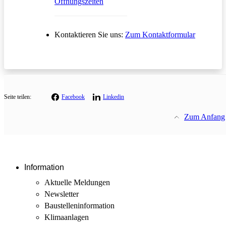
Öffnungszeiten
Öffnet in
Kontaktieren Sie uns:
Zum Kontaktformular
Seite teilen:
Facebook
Linkedin
Zum Anfang
Information
Aktuelle Meldungen
Newsletter
Baustellen­information
Klimaanlagen