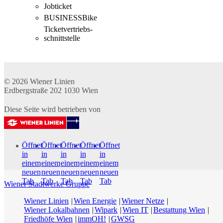
Jobticket
BUSINESSBike
Ticketvertriebs­
schnittstelle
© 2026
Wiener Linien
Erdbergstraße 202
1030
Wien
Diese Seite wird betrieben von
Öffnet
Öffnet
Öffnet
Öffnet
Öffnet
in
in
in
in
in
einem
einem
einem
einem
einem
neuen
neuen
neuen
neuen
neuen
Tab
Tab
Tab
Tab
Tab
Wiener Stadtwerke Gruppe
Wiener Linien
Wien Energie
Wiener Netze
Wiener Lokalbahnen
Wipark
Wien IT
Bestattung Wien
Friedhöfe Wien
immOH!
GWSG