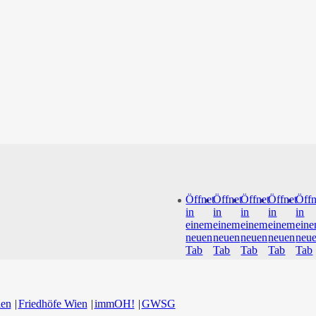
Öffnet
Öffnet
Öffnet
Öffnet
Öffn
in
in
in
in
in
einem
einem
einem
einem
ein
neuen
neuen
neuen
neuen
neu
Tab
Tab
Tab
Tab
Tab
ien
Friedhöfe Wien
immOH!
GWSG