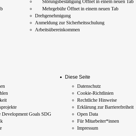
Störungs­bestätigung
Öffnet in einem neuen Tab
ab
Mehrgebühr
Öffnet in einem neuen Tab
Drehgenehmigung
Anmeldung zur Sicherheits­schulung
Arbeits­übereinkommen
Diese Seite
men
Datenschutz
ahlen
Cookie-Richtlinien
keit
Rechtliche Hinweise
­projekte
Erklärung zur Barrierefreiheit
le Development Goals SDG
Open Data
ik
Für Mitarbeiter­*innen
e
Impressum