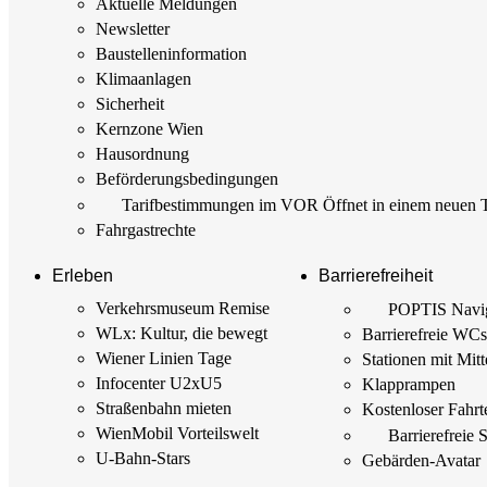
Aktuelle Meldungen
Newsletter
Baustellen­information
Klimaanlagen
Sicherheit
Kernzone Wien
Hausordnung
Beförderungs­bedingungen
Tarif­bestimmungen im VOR
Öffnet in einem neuen 
Fahrgastrechte
Erleben
Barrierefreiheit
Verkehrsmuseum Remise
POPTIS Navig
WLx: Kultur, die bewegt
Barrierefreie WC
Wiener Linien Tage
Stationen mit Mitt
Infocenter U2xU5
Klapprampen
Straßenbahn mieten
Kostenloser Fahrt
WienMobil Vorteilswelt
Barrierefreie 
U-Bahn-Stars
Gebärden-Avatar