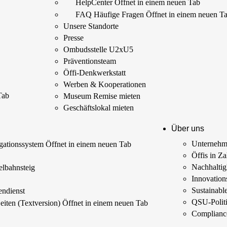
HelpCenter
Öffnet in einem neuen Tab
FAQ Häufige Fragen
Öffnet in einem neuen T
Unsere Standorte
Presse
Ombudsstelle U2xU5
Präventionsteam
Öffi-Denkwerkstatt
Werben & Kooperationen
Tab
Museum Remise mieten
Geschäftslokal mieten
Über uns
Unterneh
ationssystem
Öffnet in einem neuen Tab
Öffis in Z
s
Nachhaltig
elbahnsteig
Innovations
Sustainab
endienst
QSU-Polit
Seiten (Textversion)
Öffnet in einem neuen Tab
Complianc