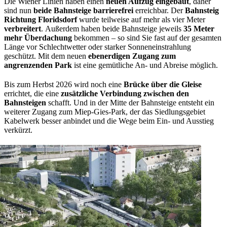
Die Wiener Linien haben einen
neuen Aufzug eingebaut
, daher
sind nun
beide Bahnsteige barrierefrei
erreichbar. Der
Bahnsteig
Richtung Floridsdorf
wurde teilweise auf mehr als vier Meter
verbreitert
. Außerdem haben beide Bahnsteige jeweils
35 Meter
mehr Überdachung
bekommen – so sind Sie fast auf der gesamten
Länge vor Schlechtwetter oder starker Sonneneinstrahlung
geschützt. Mit dem neuen
ebenerdigen Zugang zum
angrenzenden Park
ist eine gemütliche An- und Abreise möglich.
Bis zum Herbst 2026 wird noch eine
Brücke über die Gleise
errichtet, die eine
zusätzliche Verbindung zwischen den
Bahnsteigen
schafft. Und in der Mitte der Bahnsteige entsteht ein
weiterer Zugang zum Miep-Gies-Park, der das Siedlungsgebiet
Kabelwerk besser anbindet und die Wege beim Ein- und Ausstieg
verkürzt.