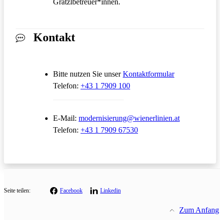
Grätzlbetreuer*innen.
Kontakt
Öffnet in ein
Bitte nutzen Sie unser
Kontaktformular
Telefon:
+43 1 7909 100
Öffnet in ei
E-Mail:
modernisierung@wienerlinien.at
Telefon:
+43 1 7909 67530
Seite teilen:
Facebook
Linkedin
Zum Anfang