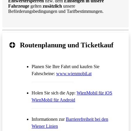
Entwertersperren
bzw. dem
Einsteigen in unsere
Fahrzeuge
gelten
zusätzlich
unsere
Beförderungsbedingungen und Tarifbestimmungen.
Routenplanung und Ticketkauf
Planen Sie Ihre Fahrt und kaufen Sie
Öffnet in einem neue
Fahrscheine:
www.wienmobil.at
Öffnet in
Holen Sie sich die App:
WienMobil für iOS
Öffnet in einem neuen Tab
WienMobil für Android
Informationen zur
Barrierefreiheit bei den
Wiener Linien