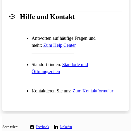
Hilfe und Kontakt
Antworten auf häufige Fragen und
Öffnet in einem neuen Tab
mehr:
Zum Help Center
Standort finden:
Standorte und
Öffnungszeiten
Öffnet in
Kontaktieren Sie uns:
Zum Kontaktformular
Seite teilen:
Facebook
Linkedin