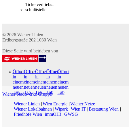
Ticketvertriebs­
schnittstelle
© 2026
Wiener Linien
Erdbergstraße 202
1030
Wien
Diese Seite wird betrieben von
Öffnet
Öffnet
Öffnet
Öffnet
Öffnet
in
in
in
in
in
einem
einem
einem
einem
einem
neuen
neuen
neuen
neuen
neuen
Tab
Tab
Tab
Tab
Tab
Wiener Stadtwerke Gruppe
Wiener Linien
Wien Energie
Wiener Netze
Wiener Lokalbahnen
Wipark
Wien IT
Bestattung Wien
Friedhöfe Wien
immOH!
GWSG