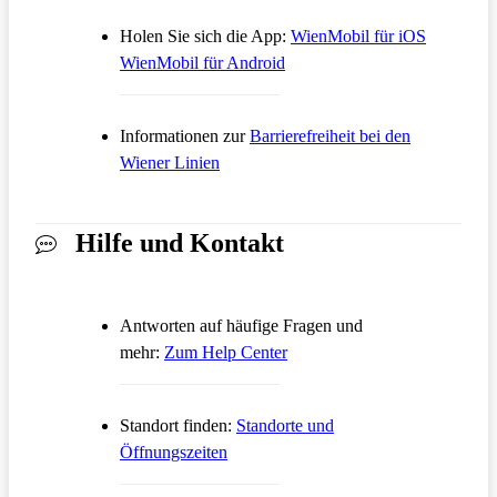
Öffnet in
Holen Sie sich die App:
WienMobil für iOS
Öffnet in einem neuen Tab
WienMobil für Android
Informationen zur
Barrierefreiheit bei den
Wiener Linien
Hilfe und Kontakt
Antworten auf häufige Fragen und
Öffnet in einem neuen Tab
mehr:
Zum Help Center
Standort finden:
Standorte und
Öffnungszeiten