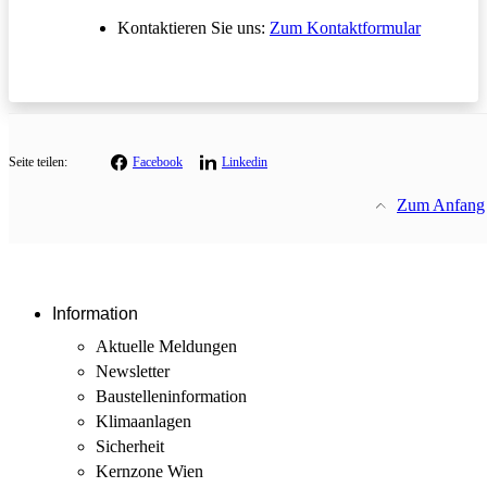
Öffnet in
Kontaktieren Sie uns:
Zum Kontaktformular
Seite teilen:
Facebook
Linkedin
Zum Anfang
Information
Aktuelle Meldungen
Newsletter
Baustellen­information
Klimaanlagen
Sicherheit
Kernzone Wien