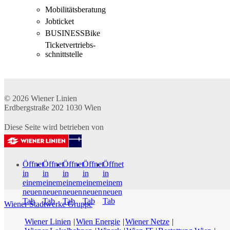
Mobilitäts­beratung
Jobticket
BUSINESSBike
Ticketvertriebs­
schnittstelle
© 2026
Wiener Linien
Erdbergstraße 202
1030
Wien
Diese Seite wird betrieben von
Öffnet
Öffnet
Öffnet
Öffnet
Öffnet
in
in
in
in
in
einem
einem
einem
einem
einem
neuen
neuen
neuen
neuen
neuen
Tab
Tab
Tab
Tab
Tab
Wiener Stadtwerke Gruppe
Wiener Linien
Wien Energie
Wiener Netze