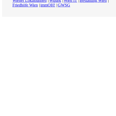
Wiener Lokalbahnen
Wipark
Wien IT
Bestattung Wien
Friedhöfe Wien
immOH!
GWSG