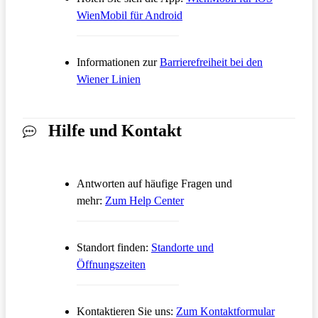
Öffnet in einem neuen Tab
WienMobil für Android
Informationen zur
Barrierefreiheit bei den
Wiener Linien
Hilfe und Kontakt
Antworten auf häufige Fragen und
Öffnet in einem neuen Tab
mehr:
Zum Help Center
Standort finden:
Standorte und
Öffnungszeiten
Öffnet in
Kontaktieren Sie uns:
Zum Kontaktformular