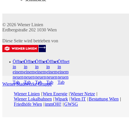
© 2026
Wiener Linien
Erdbergstraße 202
1030
Wien
Diese Seite wird betrieben von
Öffnet
Öffnet
Öffnet
Öffnet
Öffnet
in
in
in
in
in
einem
einem
einem
einem
einem
neuen
neuen
neuen
neuen
neuen
Tab
Tab
Tab
Tab
Tab
Wiener Stadtwerke Gruppe
Wiener Linien
Wien Energie
Wiener Netze
Wiener Lokalbahnen
Wipark
Wien IT
Bestattung Wien
Friedhöfe Wien
immOH!
GWSG