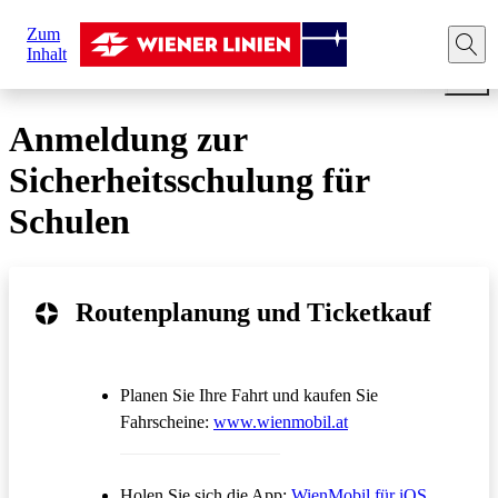
Sie
Zum
sind
Startseite
Ihre Fahrt
Sicherheit in den Öffis
Anmeldu
Inhalt
hier:
Anmeldung zur
Sicherheitsschulung für
Schulen
Routenplanung und Ticketkauf
Planen Sie Ihre Fahrt und kaufen Sie
Öffnet in einem neue
Fahrscheine:
www.wienmobil.at
Öffnet in
Holen Sie sich die App:
WienMobil für iOS