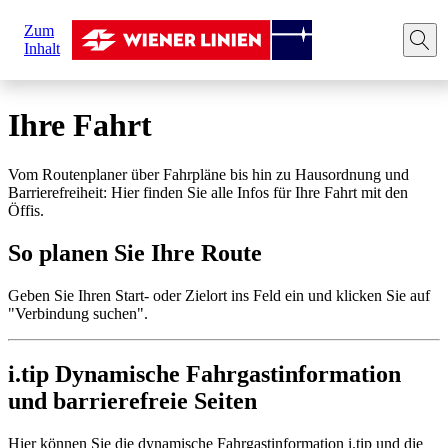
Sie
Zum
sind
Startseite
Ihre Fahrt
Route planen
Inhalt
hier:
Ihre Fahrt
Vom Routenplaner über Fahrpläne bis hin zu Hausordnung und
Barrierefreiheit: Hier finden Sie alle Infos für Ihre Fahrt mit den
Öffis.
So planen Sie Ihre Route
Geben Sie Ihren Start- oder Zielort ins Feld ein und klicken Sie auf
"Verbindung suchen".
i.tip Dynamische Fahrgastinformation
und barrierefreie Seiten
Hier können Sie die dynamische Fahrgastinformation i.tip und die