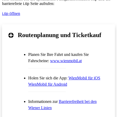
barrierefreie i.tip Seite aufrufen:
i.tip öffnen
Routenplanung und Ticketkauf
Planen Sie Ihre Fahrt und kaufen Sie
Öffnet in einem neue
Fahrscheine:
www.wienmobil.at
Öffnet in
Holen Sie sich die App:
WienMobil für iOS
Öffnet in einem neuen Tab
WienMobil für Android
Informationen zur
Barrierefreiheit bei den
Wiener Linien