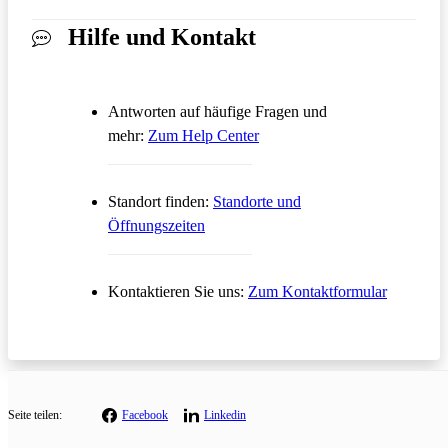
Hilfe und Kontakt
Antworten auf häufige Fragen und
Öffnet in einem neuen Tab
mehr:
Zum Help Center
Standort finden:
Standorte und
Öffnungszeiten
Öffnet in
Kontaktieren Sie uns:
Zum Kontaktformular
Seite teilen:
Facebook
Linkedin