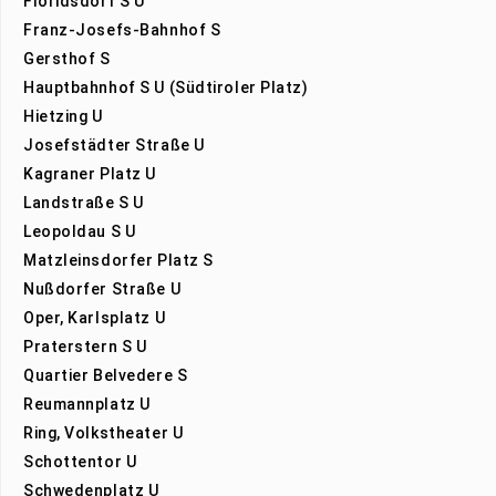
Floridsdorf S U
Franz-Josefs-Bahnhof S
Gersthof S
Hauptbahnhof S U (Südtiroler Platz)
Hietzing U
Josefstädter Straße U
Kagraner Platz U
Landstraße S U
Leopoldau S U
Matzleinsdorfer Platz S
Nußdorfer Straße U
Oper, Karlsplatz U
Praterstern S U
Quartier Belvedere S
Reumannplatz U
Ring, Volkstheater U
Schottentor U
Schwedenplatz U