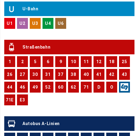
U-Bahn
U1
U2
U3
U4
U6
Straßenbahn
1
2
5
6
9
10
11
12
18
25
26
27
30
31
37
38
40
41
42
43
44
46
49
52
60
62
71
D
O
71E
E3
Autobus A-Linien