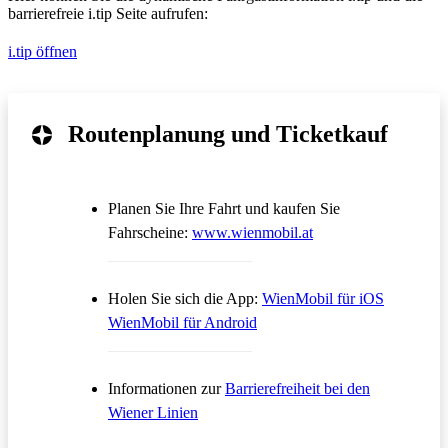
barrierefreie i.tip Seite aufrufen:
i.tip öffnen
Routenplanung und Ticketkauf
Planen Sie Ihre Fahrt und kaufen Sie
Öffnet in einem neue
Fahrscheine:
www.wienmobil.at
Öffnet in
Holen Sie sich die App:
WienMobil für iOS
Öffnet in einem neuen Tab
WienMobil für Android
Informationen zur
Barrierefreiheit bei den
Wiener Linien