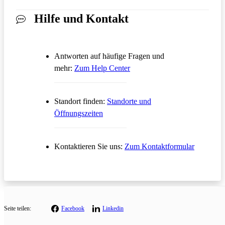
Hilfe und Kontakt
Antworten auf häufige Fragen und
Öffnet in einem neuen Tab
mehr:
Zum Help Center
Standort finden:
Standorte und
Öffnungszeiten
Öffnet in
Kontaktieren Sie uns:
Zum Kontaktformular
Seite teilen:
Facebook
Linkedin