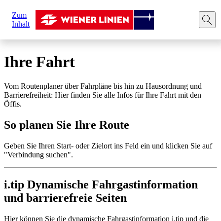
Sie
Zum
sind
Startseite
Ihre Fahrt
Route planen
Inhalt
hier:
Ihre Fahrt
Vom Routenplaner über Fahrpläne bis hin zu Hausordnung und
Barrierefreiheit: Hier finden Sie alle Infos für Ihre Fahrt mit den
Öffis.
So planen Sie Ihre Route
Geben Sie Ihren Start- oder Zielort ins Feld ein und klicken Sie auf
"Verbindung suchen".
i.tip Dynamische Fahrgastinformation
und barrierefreie Seiten
Hier können Sie die dynamische Fahrgastinformation i.tip und die