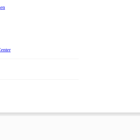
ien
Öffnet in einem neuen Tab
enter
 einem neuen Tab