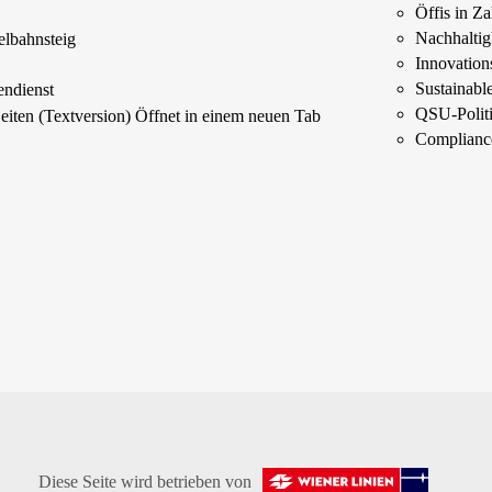
Öffis in Z
s
Nachhaltig
elbahnsteig
Innovations
Sustainab
endienst
QSU-Polit
Seiten (Textversion)
Öffnet in einem neuen Tab
Complianc
Diese Seite wird betrieben von