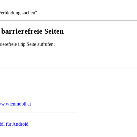
 "Verbindung suchen".
barrierefreie Seiten
refreie i.tip Seite aufrufen:
Öffnet in einem neuen Tab
w.wienmobil.at
 einem neuen Tab
Öffnet in einem neuen Tab
il für Android