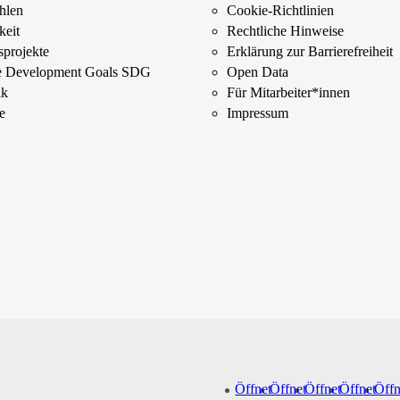
ahlen
Cookie-Richtlinien
keit
Rechtliche Hinweise
­projekte
Erklärung zur Barrierefreiheit
le Development Goals SDG
Open Data
ik
Für Mitarbeiter­*innen
e
Impressum
Öffnet
Öffnet
Öffnet
Öffnet
Öffn