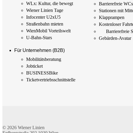
WLx: Kultur, die bewegt
Barrierefreie WC
Wiener Linien Tage
Stationen mit Mitt
Infocenter U2xU5
Klapprampen
Straßenbahn mieten
Kostenloser Fahrt
WienMobil Vorteilswelt
Barrierefreie 
U-Bahn-Stars
Gebärden-Avatar
Für Unternehmen (B2B)
Mobilitäts­beratung
Jobticket
BUSINESSBike
Ticketvertriebs­schnittstelle
© 2026
Wiener Linien
Erdbergstraße 202
1030
Wien