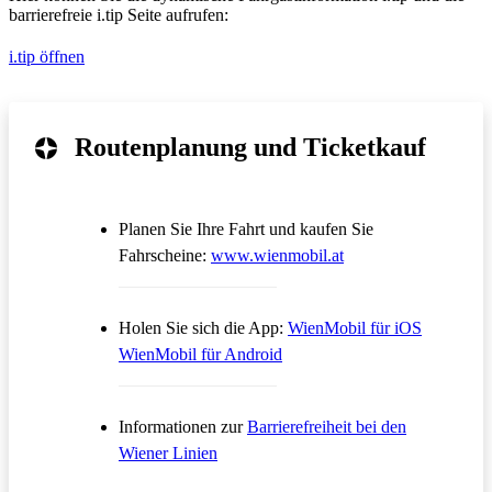
barrierefreie i.tip Seite aufrufen:
i.tip öffnen
Routenplanung und Ticketkauf
Planen Sie Ihre Fahrt und kaufen Sie
Öffnet in einem neue
Fahrscheine:
www.wienmobil.at
Öffnet in
Holen Sie sich die App:
WienMobil für iOS
Öffnet in einem neuen Tab
WienMobil für Android
Informationen zur
Barrierefreiheit bei den
Wiener Linien