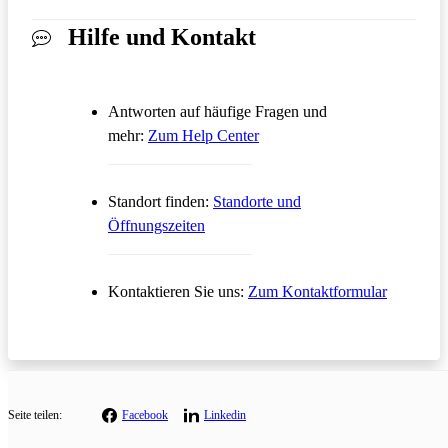
Hilfe und Kontakt
Antworten auf häufige Fragen und
Öffnet in einem neuen Tab
mehr:
Zum Help Center
Standort finden:
Standorte und
Öffnungszeiten
Öffnet in
Kontaktieren Sie uns:
Zum Kontaktformular
Seite teilen:
Facebook
Linkedin