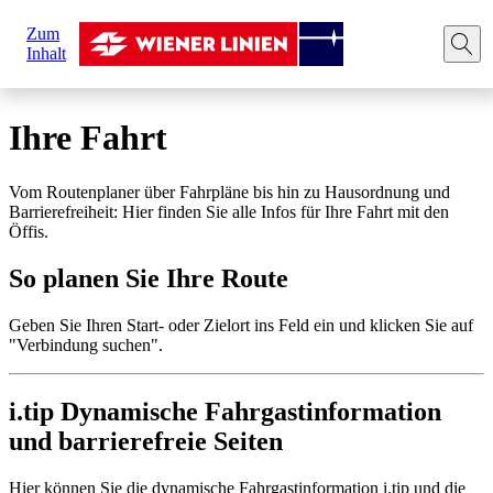
Sie
Zum
sind
Startseite
Ihre Fahrt
Route planen
Inhalt
hier:
Ihre Fahrt
Vom Routenplaner über Fahrpläne bis hin zu Hausordnung und
Barrierefreiheit: Hier finden Sie alle Infos für Ihre Fahrt mit den
Öffis.
So planen Sie Ihre Route
Geben Sie Ihren Start- oder Zielort ins Feld ein und klicken Sie auf
"Verbindung suchen".
i.tip Dynamische Fahrgastinformation
und barrierefreie Seiten
Hier können Sie die dynamische Fahrgastinformation i.tip und die