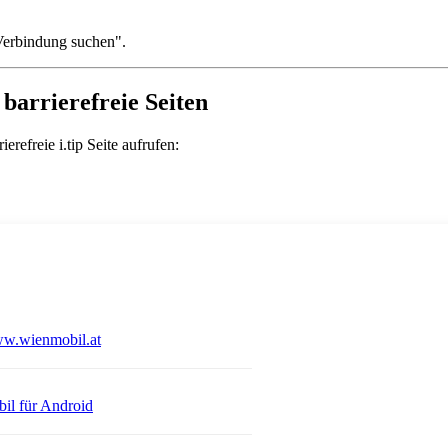
 "Verbindung suchen".
barrierefreie Seiten
refreie i.tip Seite aufrufen:
Öffnet in einem neuen Tab
w.wienmobil.at
 einem neuen Tab
Öffnet in einem neuen Tab
il für Android