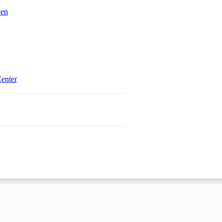
ien
Öffnet in einem neuen Tab
enter
 einem neuen Tab