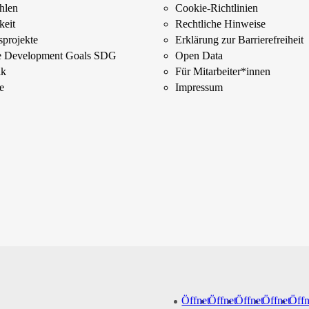
ahlen
Cookie-Richtlinien
keit
Rechtliche Hinweise
­projekte
Erklärung zur Barrierefreiheit
le Development Goals SDG
Open Data
ik
Für Mitarbeiter­*innen
e
Impressum
Öffnet
Öffnet
Öffnet
Öffnet
Öffn