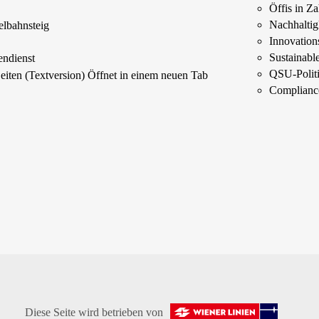
Öffis in Z
s
Nachhaltig
elbahnsteig
Innovations
Sustainab
endienst
QSU-Polit
Seiten (Textversion)
Öffnet in einem neuen Tab
Complianc
Diese Seite wird betrieben von