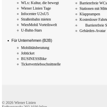
WLx: Kultur, die bewegt
Barrierefreie WC
Wiener Linien Tage
Stationen mit Mitt
Infocenter U2xU5
Klapprampen
Straßenbahn mieten
Kostenloser Fahrt
WienMobil Vorteilswelt
Barrierefreie 
U-Bahn-Stars
Gebärden-Avatar
Für Unternehmen (B2B)
Mobilitäts­beratung
Jobticket
BUSINESSBike
Ticketvertriebs­schnittstelle
© 2026
Wiener Linien
Erdbergstraße 202
1030
Wien