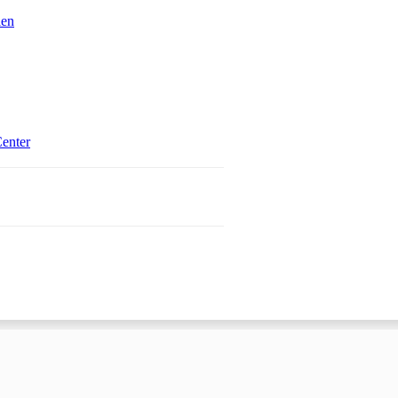
ien
Öffnet in einem neuen Tab
enter
 einem neuen Tab