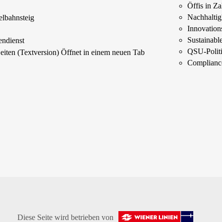
Öffis in Z
s
Nachhaltig
elbahnsteig
Innovations
Sustainab
endienst
QSU-Polit
Seiten (Textversion)
Öffnet in einem neuen Tab
Complianc
Diese Seite wird betrieben von