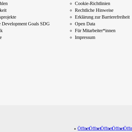
ahlen
Cookie-Richtlinien
keit
Rechtliche Hinweise
­projekte
Erklärung zur Barrierefreiheit
le Development Goals SDG
Open Data
ik
Für Mitarbeiter­*innen
e
Impressum
Öffnet
Öffnet
Öffnet
Öffnet
Öffn