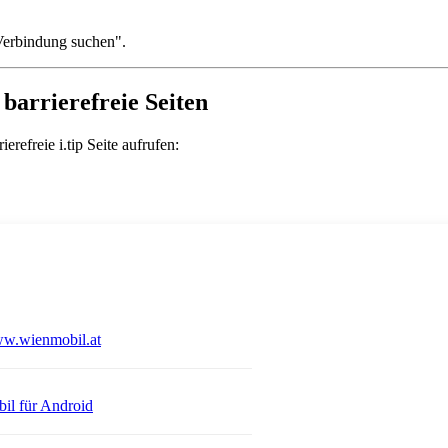
 "Verbindung suchen".
barrierefreie Seiten
refreie i.tip Seite aufrufen:
Öffnet in einem neuen Tab
w.wienmobil.at
 einem neuen Tab
Öffnet in einem neuen Tab
il für Android