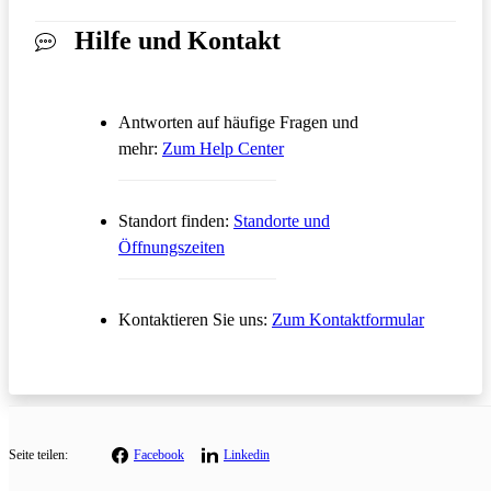
Hilfe und Kontakt
Antworten auf häufige Fragen und
Öffnet in einem neuen Tab
mehr:
Zum Help Center
Standort finden:
Standorte und
Öffnungszeiten
Öffnet in
Kontaktieren Sie uns:
Zum Kontaktformular
Seite teilen:
Facebook
Linkedin