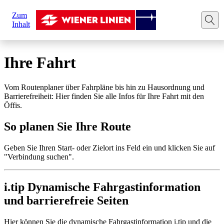
Sie
Zum
sind
Startseite
Ihre Fahrt
Route planen
Inhalt
hier:
Ihre Fahrt
Vom Routenplaner über Fahrpläne bis hin zu Hausordnung und
Barrierefreiheit: Hier finden Sie alle Infos für Ihre Fahrt mit den
Öffis.
So planen Sie Ihre Route
Geben Sie Ihren Start- oder Zielort ins Feld ein und klicken Sie auf
"Verbindung suchen".
i.tip Dynamische Fahrgastinformation
und barrierefreie Seiten
Hier können Sie die dynamische Fahrgastinformation i.tip und die