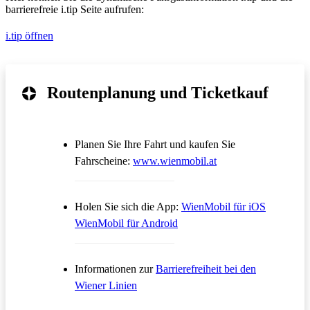
barrierefreie i.tip Seite aufrufen:
i.tip öffnen
Routenplanung und Ticketkauf
Planen Sie Ihre Fahrt und kaufen Sie
Öffnet in einem neue
Fahrscheine:
www.wienmobil.at
Öffnet in
Holen Sie sich die App:
WienMobil für iOS
Öffnet in einem neuen Tab
WienMobil für Android
Informationen zur
Barrierefreiheit bei den
Wiener Linien