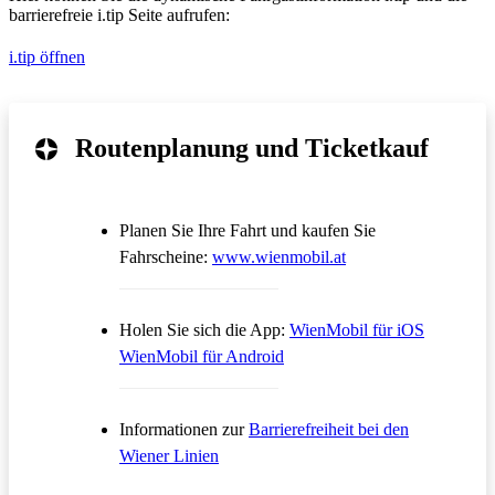
barrierefreie i.tip Seite aufrufen:
i.tip öffnen
Routenplanung und Ticketkauf
Planen Sie Ihre Fahrt und kaufen Sie
Öffnet in einem neue
Fahrscheine:
www.wienmobil.at
Öffnet in
Holen Sie sich die App:
WienMobil für iOS
Öffnet in einem neuen Tab
WienMobil für Android
Informationen zur
Barrierefreiheit bei den
Wiener Linien