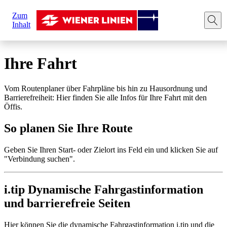
Sie
Zum
sind
Startseite
Ihre Fahrt
Route planen
Inhalt
hier:
Ihre Fahrt
Vom Routenplaner über Fahrpläne bis hin zu Hausordnung und
Barrierefreiheit: Hier finden Sie alle Infos für Ihre Fahrt mit den
Öffis.
So planen Sie Ihre Route
Geben Sie Ihren Start- oder Zielort ins Feld ein und klicken Sie auf
"Verbindung suchen".
i.tip Dynamische Fahrgastinformation
und barrierefreie Seiten
Hier können Sie die dynamische Fahrgastinformation i.tip und die