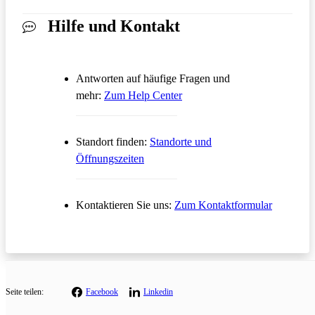
Hilfe und Kontakt
Antworten auf häufige Fragen und
Öffnet in einem neuen Tab
mehr:
Zum Help Center
Standort finden:
Standorte und
Öffnungszeiten
Öffnet in
Kontaktieren Sie uns:
Zum Kontaktformular
Seite teilen:
Facebook
Linkedin