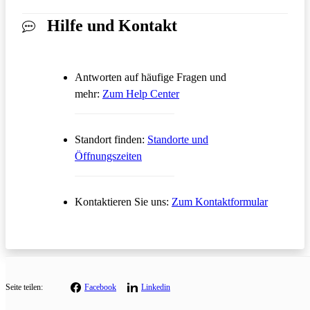
Hilfe und Kontakt
Antworten auf häufige Fragen und
Öffnet in einem neuen Tab
mehr:
Zum Help Center
Standort finden:
Standorte und
Öffnungszeiten
Öffnet in
Kontaktieren Sie uns:
Zum Kontaktformular
Seite teilen:
Facebook
Linkedin