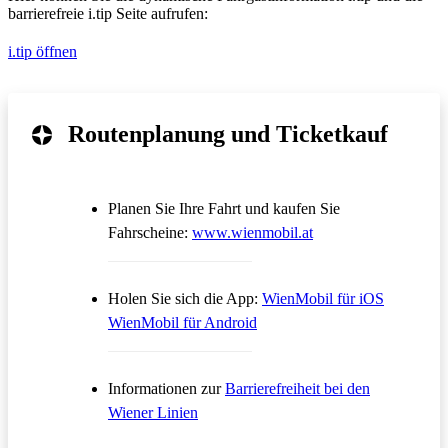
barrierefreie i.tip Seite aufrufen:
i.tip öffnen
Routenplanung und Ticketkauf
Planen Sie Ihre Fahrt und kaufen Sie
Öffnet in einem neue
Fahrscheine:
www.wienmobil.at
Öffnet in
Holen Sie sich die App:
WienMobil für iOS
Öffnet in einem neuen Tab
WienMobil für Android
Informationen zur
Barrierefreiheit bei den
Wiener Linien