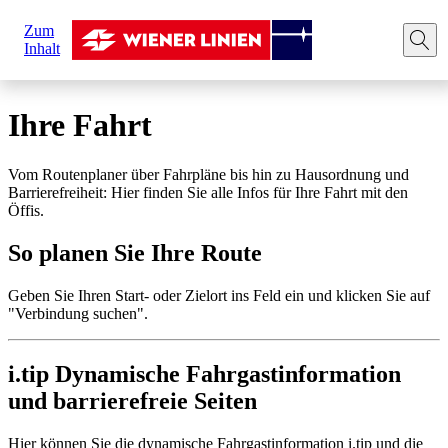
Sie
Zum
sind
Startseite
Ihre Fahrt
Route planen
Inhalt
hier:
Ihre Fahrt
Vom Routenplaner über Fahrpläne bis hin zu Hausordnung und
Barrierefreiheit: Hier finden Sie alle Infos für Ihre Fahrt mit den
Öffis.
So planen Sie Ihre Route
Geben Sie Ihren Start- oder Zielort ins Feld ein und klicken Sie auf
"Verbindung suchen".
i.tip Dynamische Fahrgastinformation
und barrierefreie Seiten
Hier können Sie die dynamische Fahrgastinformation i.tip und die