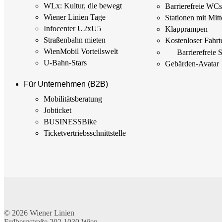
WLx: Kultur, die bewegt
Barrierefreie WC
Wiener Linien Tage
Stationen mit Mitt
Infocenter U2xU5
Klapprampen
Straßenbahn mieten
Kostenloser Fahrt
WienMobil Vorteilswelt
Barrierefreie 
U-Bahn-Stars
Gebärden-Avatar
Für Unternehmen (B2B)
Mobilitäts­beratung
Jobticket
BUSINESSBike
Ticketvertriebs­schnittstelle
© 2026
Wiener Linien
Erdbergstraße 202
1030
Wien