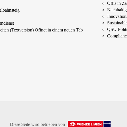
Öffis in Z
s
Nachhaltig
elbahnsteig
Innovations
Sustainab
endienst
QSU-Polit
Seiten (Textversion)
Öffnet in einem neuen Tab
Complianc
Diese Seite wird betrieben von