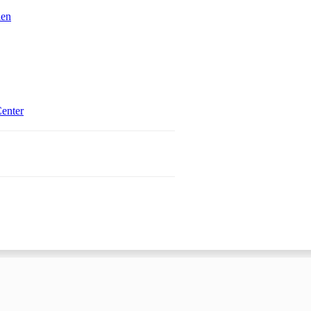
ien
Öffnet in einem neuen Tab
enter
 einem neuen Tab