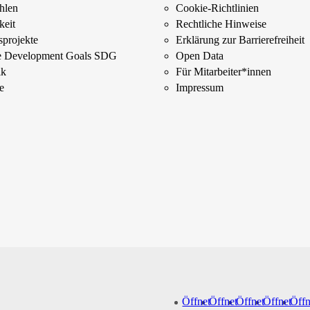
ahlen
Cookie-Richtlinien
keit
Rechtliche Hinweise
­projekte
Erklärung zur Barrierefreiheit
le Development Goals SDG
Open Data
ik
Für Mitarbeiter­*innen
e
Impressum
Öffnet
Öffnet
Öffnet
Öffnet
Öffn