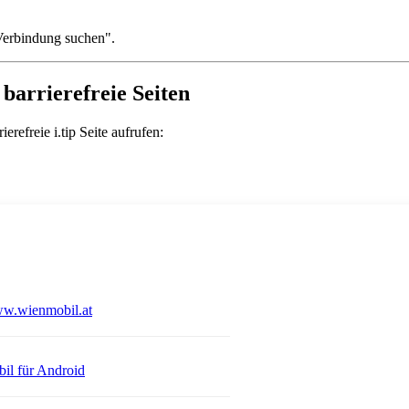
 "Verbindung suchen".
barrierefreie Seiten
refreie i.tip Seite aufrufen:
Öffnet in einem neuen Tab
w.wienmobil.at
 einem neuen Tab
Öffnet in einem neuen Tab
il für Android