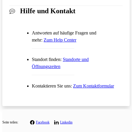
Hilfe und Kontakt
Antworten auf häufige Fragen und
Öffnet in einem neuen Tab
mehr:
Zum Help Center
Standort finden:
Standorte und
Öffnungszeiten
Öffnet in
Kontaktieren Sie uns:
Zum Kontaktformular
Seite teilen:
Facebook
Linkedin