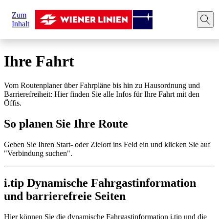
Sie
Zum
sind
Startseite
Ihre Fahrt
Route planen
Inhalt
hier:
Ihre Fahrt
Vom Routenplaner über Fahrpläne bis hin zu Hausordnung und
Barrierefreiheit: Hier finden Sie alle Infos für Ihre Fahrt mit den
Öffis.
So planen Sie Ihre Route
Geben Sie Ihren Start- oder Zielort ins Feld ein und klicken Sie auf
"Verbindung suchen".
i.tip Dynamische Fahrgastinformation
und barrierefreie Seiten
Hier können Sie die dynamische Fahrgastinformation i.tip und die