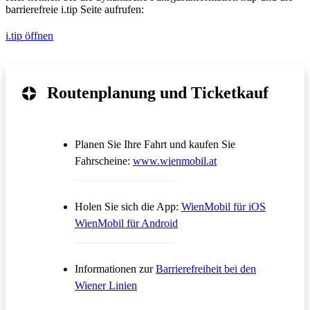
barrierefreie i.tip Seite aufrufen:
i.tip öffnen
Routenplanung und Ticketkauf
Planen Sie Ihre Fahrt und kaufen Sie
Öffnet in einem neue
Fahrscheine:
www.wienmobil.at
Öffnet in
Holen Sie sich die App:
WienMobil für iOS
Öffnet in einem neuen Tab
WienMobil für Android
Informationen zur
Barrierefreiheit bei den
Wiener Linien