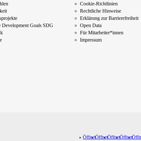
ahlen
Cookie-Richtlinien
keit
Rechtliche Hinweise
­projekte
Erklärung zur Barrierefreiheit
le Development Goals SDG
Open Data
ik
Für Mitarbeiter­*innen
e
Impressum
Öffnet
Öffnet
Öffnet
Öffnet
Öffn