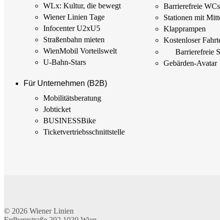
WLx: Kultur, die bewegt
Barrierefreie WC
Wiener Linien Tage
Stationen mit Mitt
Infocenter U2xU5
Klapprampen
Straßenbahn mieten
Kostenloser Fahrt
WienMobil Vorteilswelt
Barrierefreie 
U-Bahn-Stars
Gebärden-Avatar
Für Unternehmen (B2B)
Mobilitäts­beratung
Jobticket
BUSINESSBike
Ticketvertriebs­schnittstelle
© 2026
Wiener Linien
Erdbergstraße 202
1030
Wien