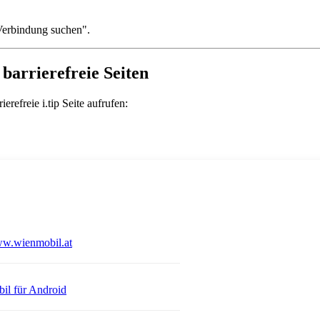
 "Verbindung suchen".
barrierefreie Seiten
refreie i.tip Seite aufrufen:
Öffnet in einem neuen Tab
w.wienmobil.at
 einem neuen Tab
Öffnet in einem neuen Tab
il für Android