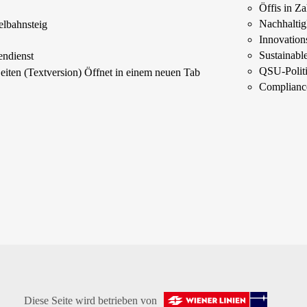
Öffis in Z
s
Nachhaltig
elbahnsteig
Innovations
Sustainab
endienst
QSU-Polit
Seiten (Textversion)
Öffnet in einem neuen Tab
Complianc
Diese Seite wird betrieben von