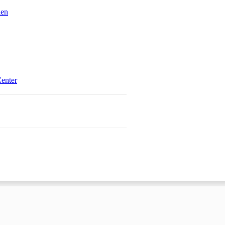
ien
Öffnet in einem neuen Tab
enter
 einem neuen Tab