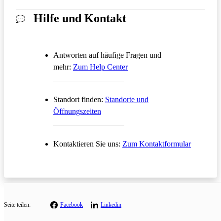
Hilfe und Kontakt
Antworten auf häufige Fragen und
Öffnet in einem neuen Tab
mehr:
Zum Help Center
Standort finden:
Standorte und
Öffnungszeiten
Öffnet in
Kontaktieren Sie uns:
Zum Kontaktformular
Seite teilen:
Facebook
Linkedin