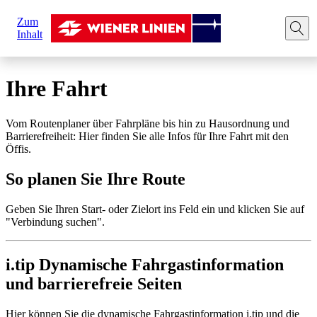
Sie
Zum
sind
Startseite
Ihre Fahrt
Route planen
Inhalt
hier:
Ihre Fahrt
Vom Routenplaner über Fahrpläne bis hin zu Hausordnung und
Barrierefreiheit: Hier finden Sie alle Infos für Ihre Fahrt mit den
Öffis.
So planen Sie Ihre Route
Geben Sie Ihren Start- oder Zielort ins Feld ein und klicken Sie auf
"Verbindung suchen".
i.tip Dynamische Fahrgastinformation
und barrierefreie Seiten
Hier können Sie die dynamische Fahrgastinformation i.tip und die