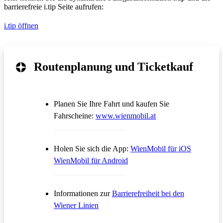
barrierefreie i.tip Seite aufrufen:
i.tip öffnen
Routenplanung und Ticketkauf
Planen Sie Ihre Fahrt und kaufen Sie
Öffnet in einem neue
Fahrscheine:
www.wienmobil.at
Öffnet in
Holen Sie sich die App:
WienMobil für iOS
Öffnet in einem neuen Tab
WienMobil für Android
Informationen zur
Barrierefreiheit bei den
Wiener Linien