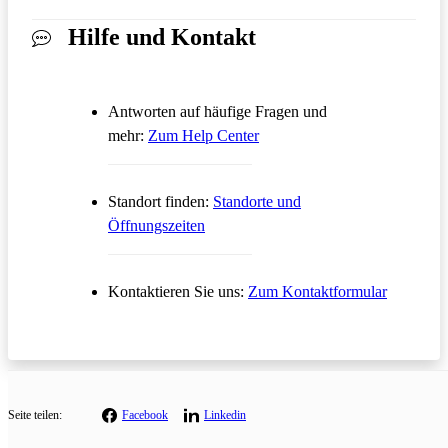
Hilfe und Kontakt
Antworten auf häufige Fragen und
Öffnet in einem neuen Tab
mehr:
Zum Help Center
Standort finden:
Standorte und
Öffnungszeiten
Öffnet in
Kontaktieren Sie uns:
Zum Kontaktformular
Seite teilen:
Facebook
Linkedin