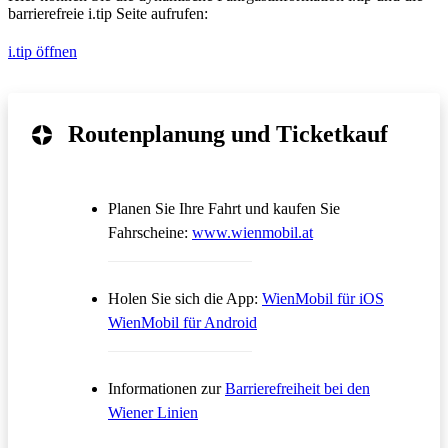
barrierefreie i.tip Seite aufrufen:
i.tip öffnen
Routenplanung und Ticketkauf
Planen Sie Ihre Fahrt und kaufen Sie
Öffnet in einem neue
Fahrscheine:
www.wienmobil.at
Öffnet in
Holen Sie sich die App:
WienMobil für iOS
Öffnet in einem neuen Tab
WienMobil für Android
Informationen zur
Barrierefreiheit bei den
Wiener Linien