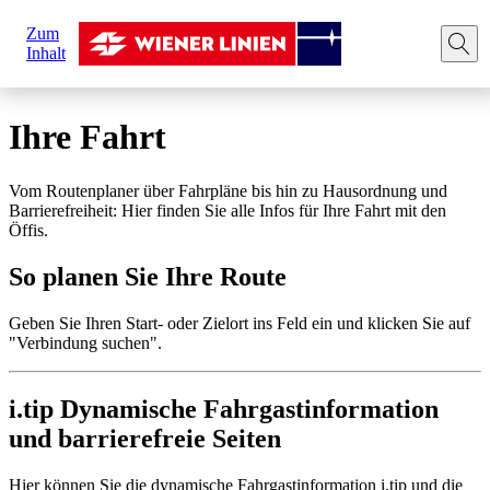
Sie
Zum
sind
Startseite
Ihre Fahrt
Route planen
Inhalt
hier:
Ihre Fahrt
Vom Routenplaner über Fahrpläne bis hin zu Hausordnung und
Barrierefreiheit: Hier finden Sie alle Infos für Ihre Fahrt mit den
Öffis.
So planen Sie Ihre Route
Geben Sie Ihren Start- oder Zielort ins Feld ein und klicken Sie auf
"Verbindung suchen".
i.tip Dynamische Fahrgastinformation
und barrierefreie Seiten
Hier können Sie die dynamische Fahrgastinformation i.tip und die