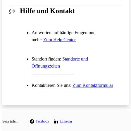
Hilfe und Kontakt
Antworten auf häufige Fragen und
Öffnet in einem neuen Tab
mehr:
Zum Help Center
Standort finden:
Standorte und
Öffnungszeiten
Öffnet in
Kontaktieren Sie uns:
Zum Kontaktformular
Seite teilen:
Facebook
Linkedin