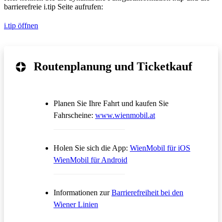
barrierefreie i.tip Seite aufrufen:
i.tip öffnen
Routenplanung und Ticketkauf
Planen Sie Ihre Fahrt und kaufen Sie
Öffnet in einem neue
Fahrscheine:
www.wienmobil.at
Öffnet in
Holen Sie sich die App:
WienMobil für iOS
Öffnet in einem neuen Tab
WienMobil für Android
Informationen zur
Barrierefreiheit bei den
Wiener Linien