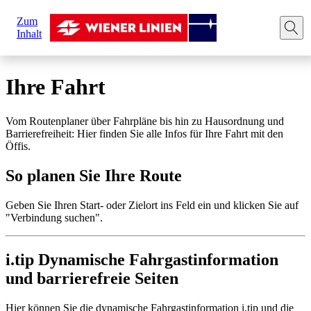
Sie
Zum
sind
Startseite
Ihre Fahrt
Route planen
Inhalt
hier:
Ihre Fahrt
Vom Routenplaner über Fahrpläne bis hin zu Hausordnung und
Barrierefreiheit: Hier finden Sie alle Infos für Ihre Fahrt mit den
Öffis.
So planen Sie Ihre Route
Geben Sie Ihren Start- oder Zielort ins Feld ein und klicken Sie auf
"Verbindung suchen".
i.tip Dynamische Fahrgastinformation
und barrierefreie Seiten
Hier können Sie die dynamische Fahrgastinformation i.tip und die