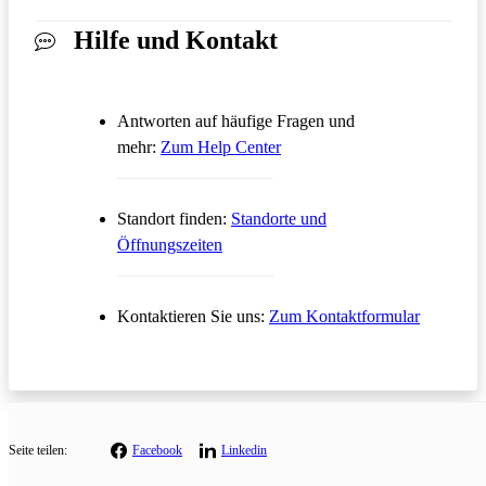
Hilfe und Kontakt
Antworten auf häufige Fragen und
Öffnet in einem neuen Tab
mehr:
Zum Help Center
Standort finden:
Standorte und
Öffnungszeiten
Öffnet in
Kontaktieren Sie uns:
Zum Kontaktformular
Seite teilen:
Facebook
Linkedin