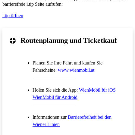
barrierefreie i.tip Seite aufrufen:
i.tip öffnen
Routenplanung und Ticketkauf
Planen Sie Ihre Fahrt und kaufen Sie
Öffnet in einem neue
Fahrscheine:
www.wienmobil.at
Öffnet in
Holen Sie sich die App:
WienMobil für iOS
Öffnet in einem neuen Tab
WienMobil für Android
Informationen zur
Barrierefreiheit bei den
Wiener Linien