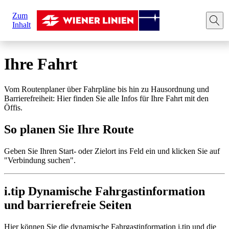
Sie
Zum
sind
Startseite
Ihre Fahrt
Route planen
Inhalt
hier:
Ihre Fahrt
Vom Routenplaner über Fahrpläne bis hin zu Hausordnung und
Barrierefreiheit: Hier finden Sie alle Infos für Ihre Fahrt mit den
Öffis.
So planen Sie Ihre Route
Geben Sie Ihren Start- oder Zielort ins Feld ein und klicken Sie auf
"Verbindung suchen".
i.tip Dynamische Fahrgastinformation
und barrierefreie Seiten
Hier können Sie die dynamische Fahrgastinformation i.tip und die