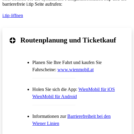
barrierefreie i.tip Seite aufrufen:
i.tip öffnen
Routenplanung und Ticketkauf
Planen Sie Ihre Fahrt und kaufen Sie
Öffnet in einem neue
Fahrscheine:
www.wienmobil.at
Öffnet in
Holen Sie sich die App:
WienMobil für iOS
Öffnet in einem neuen Tab
WienMobil für Android
Informationen zur
Barrierefreiheit bei den
Wiener Linien