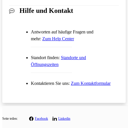
Hilfe und Kontakt
Antworten auf häufige Fragen und
Öffnet in einem neuen Tab
mehr:
Zum Help Center
Standort finden:
Standorte und
Öffnungszeiten
Öffnet in
Kontaktieren Sie uns:
Zum Kontaktformular
Seite teilen:
Facebook
Linkedin