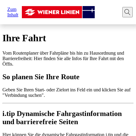
Sie
Zum
sind
Startseite
Ihre Fahrt
Route planen
Inhalt
hier:
Ihre Fahrt
Vom Routenplaner über Fahrpläne bis hin zu Hausordnung und
Barrierefreiheit: Hier finden Sie alle Infos für Ihre Fahrt mit den
Öffis.
So planen Sie Ihre Route
Geben Sie Ihren Start- oder Zielort ins Feld ein und klicken Sie auf
"Verbindung suchen".
i.tip Dynamische Fahrgastinformation
und barrierefreie Seiten
Hier können Sie die dynamische Fahrgastinformation i.tip und die