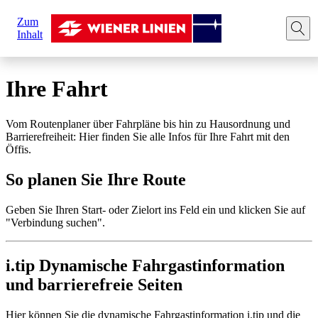
Sie
Zum
sind
Startseite
Ihre Fahrt
Route planen
Inhalt
hier:
Ihre Fahrt
Vom Routenplaner über Fahrpläne bis hin zu Hausordnung und
Barrierefreiheit: Hier finden Sie alle Infos für Ihre Fahrt mit den
Öffis.
So planen Sie Ihre Route
Geben Sie Ihren Start- oder Zielort ins Feld ein und klicken Sie auf
"Verbindung suchen".
i.tip Dynamische Fahrgastinformation
und barrierefreie Seiten
Hier können Sie die dynamische Fahrgastinformation i.tip und die