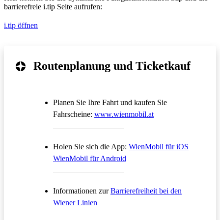
barrierefreie i.tip Seite aufrufen:
i.tip öffnen
Routenplanung und Ticketkauf
Planen Sie Ihre Fahrt und kaufen Sie
Öffnet in einem neue
Fahrscheine:
www.wienmobil.at
Öffnet in
Holen Sie sich die App:
WienMobil für iOS
Öffnet in einem neuen Tab
WienMobil für Android
Informationen zur
Barrierefreiheit bei den
Wiener Linien