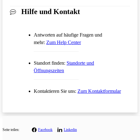
Hilfe und Kontakt
Antworten auf häufige Fragen und
Öffnet in einem neuen Tab
mehr:
Zum Help Center
Standort finden:
Standorte und
Öffnungszeiten
Öffnet in
Kontaktieren Sie uns:
Zum Kontaktformular
Seite teilen:
Facebook
Linkedin