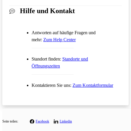
Hilfe und Kontakt
Antworten auf häufige Fragen und
Öffnet in einem neuen Tab
mehr:
Zum Help Center
Standort finden:
Standorte und
Öffnungszeiten
Öffnet in
Kontaktieren Sie uns:
Zum Kontaktformular
Seite teilen:
Facebook
Linkedin