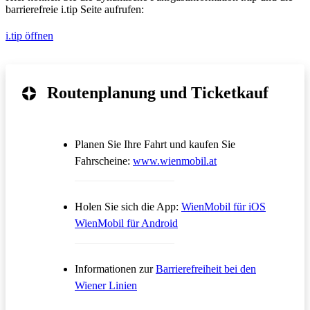
barrierefreie i.tip Seite aufrufen:
i.tip öffnen
Routenplanung und Ticketkauf
Planen Sie Ihre Fahrt und kaufen Sie
Öffnet in einem neue
Fahrscheine:
www.wienmobil.at
Öffnet in
Holen Sie sich die App:
WienMobil für iOS
Öffnet in einem neuen Tab
WienMobil für Android
Informationen zur
Barrierefreiheit bei den
Wiener Linien