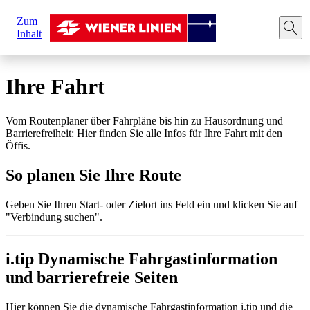
Sie
Zum
sind
Startseite
Ihre Fahrt
Route planen
Inhalt
hier:
Ihre Fahrt
Vom Routenplaner über Fahrpläne bis hin zu Hausordnung und
Barrierefreiheit: Hier finden Sie alle Infos für Ihre Fahrt mit den
Öffis.
So planen Sie Ihre Route
Geben Sie Ihren Start- oder Zielort ins Feld ein und klicken Sie auf
"Verbindung suchen".
i.tip Dynamische Fahrgastinformation
und barrierefreie Seiten
Hier können Sie die dynamische Fahrgastinformation i.tip und die