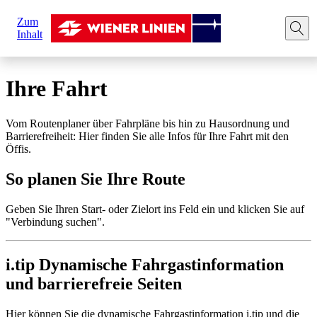
Sie
Zum
sind
Startseite
Ihre Fahrt
Route planen
Inhalt
hier:
Ihre Fahrt
Vom Routenplaner über Fahrpläne bis hin zu Hausordnung und
Barrierefreiheit: Hier finden Sie alle Infos für Ihre Fahrt mit den
Öffis.
So planen Sie Ihre Route
Geben Sie Ihren Start- oder Zielort ins Feld ein und klicken Sie auf
"Verbindung suchen".
i.tip Dynamische Fahrgastinformation
und barrierefreie Seiten
Hier können Sie die dynamische Fahrgastinformation i.tip und die