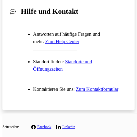
Hilfe und Kontakt
Antworten auf häufige Fragen und
Öffnet in einem neuen Tab
mehr:
Zum Help Center
Standort finden:
Standorte und
Öffnungszeiten
Öffnet in
Kontaktieren Sie uns:
Zum Kontaktformular
Seite teilen:
Facebook
Linkedin