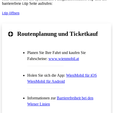
barrierefreie i.tip Seite aufrufen:
i.tip öffnen
Routenplanung und Ticketkauf
Planen Sie Ihre Fahrt und kaufen Sie
Öffnet in einem neue
Fahrscheine:
www.wienmobil.at
Öffnet in
Holen Sie sich die App:
WienMobil für iOS
Öffnet in einem neuen Tab
WienMobil für Android
Informationen zur
Barrierefreiheit bei den
Wiener Linien