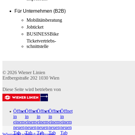
Für Unternehmen (B2B)
Mobilitäts­beratung
Jobticket
BUSINESSBike
Ticketvertriebs­
schnittstelle
© 2026
Wiener Linien
Erdbergstraße 202
1030
Wien
Diese Seite wird betrieben von
Öffnet
Öffnet
Öffnet
Öffnet
Öffnet
in
in
in
in
in
einem
einem
einem
einem
einem
neuen
neuen
neuen
neuen
neuen
Tab
Tab
Tab
Tab
Tab
Wiener Stadtwerke Gruppe