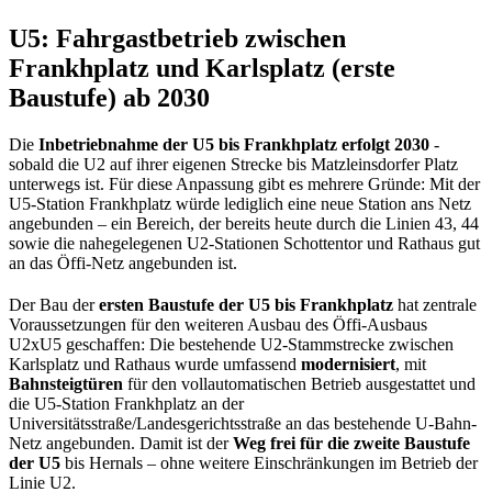
U5: Fahrgastbetrieb zwischen
Frankhplatz und Karlsplatz (erste
Baustufe) ab 2030
Die
Inbetriebnahme der U5 bis Frankhplatz erfolgt 2030
-
sobald die U2 auf ihrer eigenen Strecke bis Matzleinsdorfer Platz
unterwegs ist. Für diese Anpassung gibt es mehrere Gründe: Mit der
U5-Station Frankhplatz würde lediglich eine neue Station ans Netz
angebunden – ein Bereich, der bereits heute durch die Linien 43, 44
sowie die nahegelegenen U2-Stationen Schottentor und Rathaus gut
an das Öffi-Netz angebunden ist.
Der Bau der
ersten Baustufe der U5 bis Frankhplatz
hat zentrale
Voraussetzungen für den weiteren Ausbau des Öffi-Ausbaus
U2xU5 geschaffen: Die bestehende U2-Stammstrecke zwischen
Karlsplatz und Rathaus wurde umfassend
modernisiert
, mit
Bahnsteigtüren
für den vollautomatischen Betrieb ausgestattet und
die U5-Station Frankhplatz an der
Universitätsstraße/Landesgerichtsstraße an das bestehende U-Bahn-
Netz angebunden. Damit ist der
Weg frei für die zweite Baustufe
der U5
bis Hernals – ohne weitere Einschränkungen im Betrieb der
Linie U2.