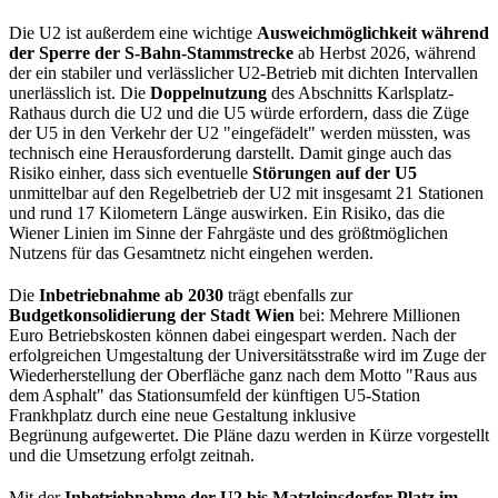
Die U2 ist außerdem eine wichtige
Ausweichmöglichkeit während
der Sperre der S-Bahn-Stammstrecke
ab Herbst 2026, während
der ein stabiler und verlässlicher U2-Betrieb mit dichten Intervallen
unerlässlich ist. Die
Doppelnutzung
des Abschnitts Karlsplatz-
Rathaus durch die U2 und die U5 würde erfordern, dass die Züge
der U5 in den Verkehr der U2 "eingefädelt" werden müssten, was
technisch eine Herausforderung darstellt. Damit ginge auch das
Risiko einher, dass sich eventuelle
Störungen auf der U5
unmittelbar auf den Regelbetrieb der U2 mit insgesamt 21 Stationen
und rund 17 Kilometern Länge auswirken. Ein Risiko, das die
Wiener Linien im Sinne der Fahrgäste und des größtmöglichen
Nutzens für das Gesamtnetz nicht eingehen werden.
Die
Inbetriebnahme ab 2030
trägt ebenfalls zur
Budgetkonsolidierung der Stadt Wien
bei: Mehrere Millionen
Euro Betriebskosten können dabei eingespart werden. Nach der
erfolgreichen Umgestaltung der Universitätsstraße wird im Zuge der
Wiederherstellung der Oberfläche ganz nach dem Motto "Raus aus
dem Asphalt" das Stationsumfeld der künftigen U5-Station
Frankhplatz durch eine neue Gestaltung inklusive
Begrünung aufgewertet. Die Pläne dazu werden in Kürze vorgestellt
und die Umsetzung erfolgt zeitnah.
Mit der
Inbetriebnahme der U2 bis Matzleinsdorfer Platz im