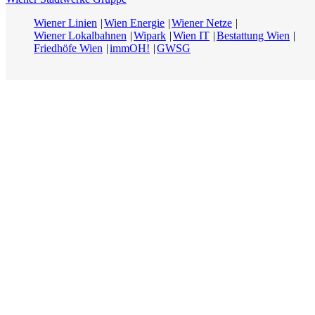
Wiener Linien
Wien Energie
Wiener Netze
Wiener Lokalbahnen
Wipark
Wien IT
Bestattung Wien
Friedhöfe Wien
immOH!
GWSG