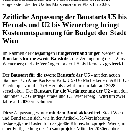
eingetaktet, die der U2 bis Matzleinsdorfer Platz für 2030.
Zeitliche Anpassung der Baustarts U5 bis
Hernals und U2 bis Wienerberg bringt
Kostenentspannung für Budget der Stadt
Wien
Im Rahmen der diesjährigen
Budgetverhandlungen
werden die
Baustarts für die zweite Baustufe
- die Verlängerung der U2 bis
Wienerberg und die Verlängerung der U5 bis Hernals -
gestreckt
.
Der
Baustart für die zweite Baustufe der U5
- mit den neuen
Stationen U5 Arne-Karlsson-Park, U5xU6 Michelbeuern-AKH, U5
Elterleinplatz und U5xS Hernals - wird um ein Jahr auf
2028
verschoben. Der
Baustart für die Verlängerung der U2
- mit den
Stationen U2 Gußriegelstraße und U2 Wienerberg - wird um zwei
Jahre auf
2030
verschoben.
Diese Anpassung wurde
mit dem Bund akkordiert
. Stadt Wien
und Bund teilen sich, wie in der Artikel-15a-Vereinbarung
festgelegt, die Kosten für das größte Klimaschutzprojekt Wiens, mit
einer Fertigstellung des Gesamtprojekts Mitte der 2030er-Jahre.