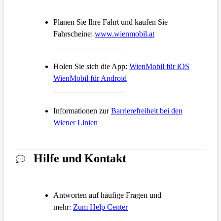
Planen Sie Ihre Fahrt und kaufen Sie
Öffnet in einem neue
Fahrscheine:
www.wienmobil.at
Öffnet in
Holen Sie sich die App:
WienMobil für iOS
Öffnet in einem neuen Tab
WienMobil für Android
Informationen zur
Barrierefreiheit bei den
Wiener Linien
Hilfe und Kontakt
Antworten auf häufige Fragen und
Öffnet in einem neuen Tab
mehr:
Zum Help Center