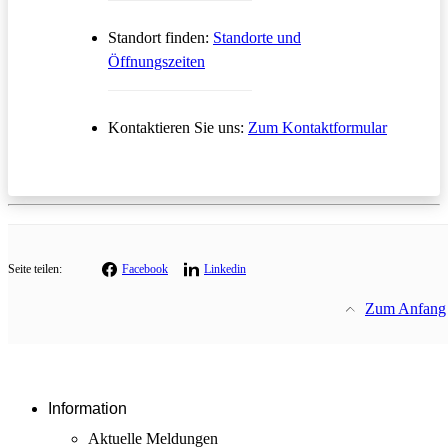
Standort finden:
Standorte und
Öffnungszeiten
Öffnet in
Kontaktieren Sie uns:
Zum Kontaktformular
Seite teilen:
Facebook
Linkedin
Zum Anfang
Information
Aktuelle Meldungen