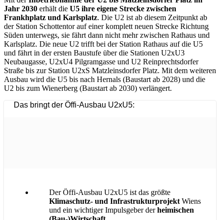
Jahr 2030
erhält die
U5 ihre eigene Strecke zwischen
Frankhplatz und Karlsplatz
. Die U2 ist ab diesem Zeitpunkt ab
der Station Schottentor auf einer komplett neuen Strecke Richtung
Süden unterwegs, sie fährt dann nicht mehr zwischen Rathaus und
Karlsplatz. Die neue U2 trifft bei der Station Rathaus auf die U5
und fährt in der ersten Baustufe über die Stationen U2xU3
Neubaugasse, U2xU4 Pilgramgasse und U2 Reinprechtsdorfer
Straße bis zur Station U2xS Matzleinsdorfer Platz. Mit dem weiteren
Ausbau wird die U5 bis nach Hernals (Baustart ab 2028) und die
U2 bis zum Wienerberg (Baustart ab 2030) verlängert.
Das bringt der Öffi-Ausbau U2xU5:
Der Öffi-Ausbau U2xU5 ist das größte
Klimaschutz- und Infrastrukturprojekt
Wiens
und ein wichtiger Impulsgeber der
heimischen
(Bau-)Wirtschaft
.