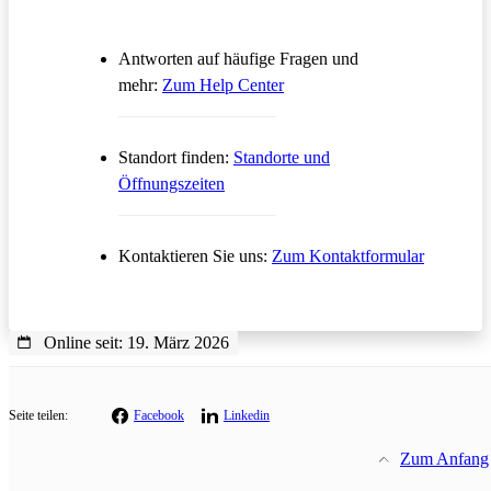
Antworten auf häufige Fragen und
Öffnet in einem neuen Tab
mehr:
Zum Help Center
Standort finden:
Standorte und
Öffnungszeiten
Öffnet in
Kontaktieren Sie uns:
Zum Kontaktformular
Online seit: 19. März 2026
Seite teilen:
Facebook
Linkedin
Zum Anfang