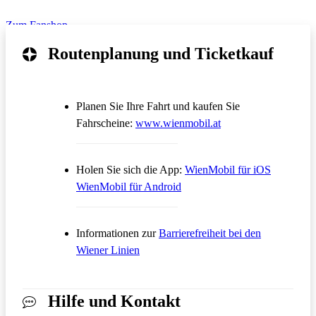
von 50 Euro legen wir ein Gratis-Präsent obendrauf!
Zum Fanshop
Routenplanung und Ticketkauf
Planen Sie Ihre Fahrt und kaufen Sie
Öffnet in einem neue
Fahrscheine:
www.wienmobil.at
Öffnet in
Holen Sie sich die App:
WienMobil für iOS
Öffnet in einem neuen Tab
WienMobil für Android
Informationen zur
Barrierefreiheit bei den
Wiener Linien
Hilfe und Kontakt