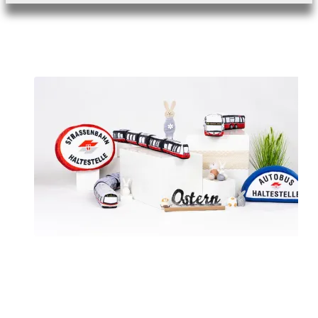
Perfekt für's Osternest
Die brauchen sich nicht zu verstecken! Besuchen Sie bei der
Gelegenheit auch gleich unseren Wiener Linien Fanshop und
entdecken Sie unsere heißbegehrten Holzeisenbahnen, Socken,
Plüschis und Co. im coolen Öffi-Design! Ab einem Einkaufswert