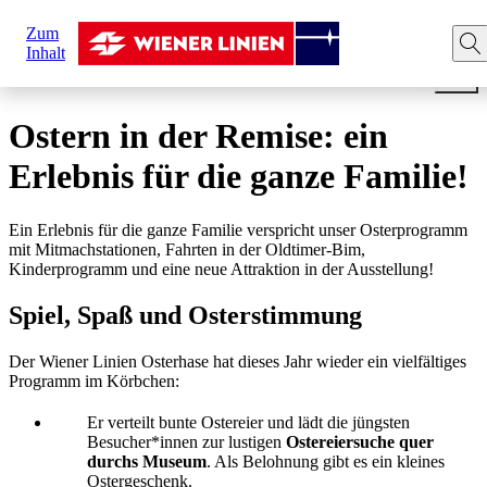
Sie
Zum
sind
Startseite
News
Ostern in der Remise: ein Erlebnis für
Inhalt
hier:
Ostern in der Remise: ein
Erlebnis für die ganze Familie!
Ein Erlebnis für die ganze Familie verspricht unser Osterprogramm
mit Mitmachstationen, Fahrten in der Oldtimer-Bim,
Kinderprogramm und eine neue Attraktion in der Ausstellung!
Spiel, Spaß und Osterstimmung
Der Wiener Linien Osterhase hat dieses Jahr wieder ein vielfältiges
Programm im Körbchen:
Er verteilt bunte Ostereier und lädt die jüngsten
Besucher*innen zur lustigen
Ostereiersuche quer
durchs Museum
. Als Belohnung gibt es ein kleines
Ostergeschenk.