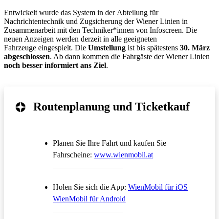
Entwickelt wurde das System in der Abteilung für
Nachrichtentechnik und Zugsicherung der Wiener Linien in
Zusammenarbeit mit den Techniker*innen von Infoscreen. Die
neuen Anzeigen werden derzeit in alle geeigneten
Fahrzeuge eingespielt. Die
Umstellung
ist bis spätestens
30. März
abgeschlossen
. Ab dann kommen die Fahrgäste der Wiener Linien
noch besser informiert ans Ziel
.
Routenplanung und Ticketkauf
Planen Sie Ihre Fahrt und kaufen Sie
Öffnet in einem neue
Fahrscheine:
www.wienmobil.at
Öffnet in
Holen Sie sich die App:
WienMobil für iOS
Öffnet in einem neuen Tab
WienMobil für Android