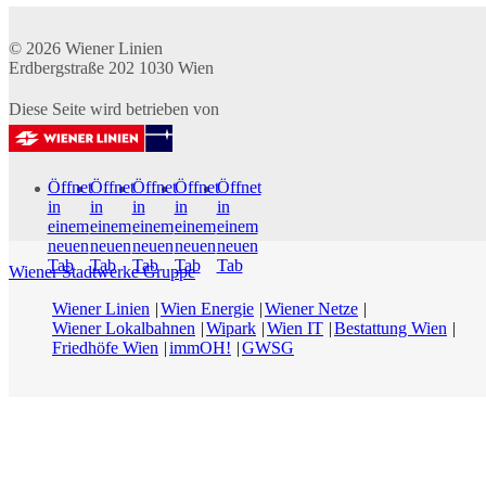
© 2026
Wiener Linien
Erdbergstraße 202
1030
Wien
Diese Seite wird betrieben von
Öffnet
Öffnet
Öffnet
Öffnet
Öffnet
in
in
in
in
in
einem
einem
einem
einem
einem
neuen
neuen
neuen
neuen
neuen
Tab
Tab
Tab
Tab
Tab
Wiener Stadtwerke Gruppe
Wiener Linien
Wien Energie
Wiener Netze
Wiener Lokalbahnen
Wipark
Wien IT
Bestattung Wien
Friedhöfe Wien
immOH!
GWSG