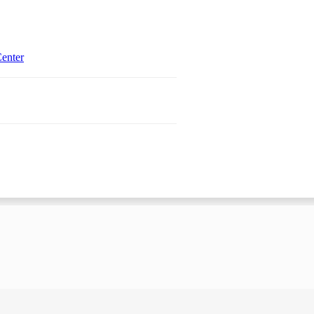
Öffnet in einem neuen Tab
enter
 einem neuen Tab