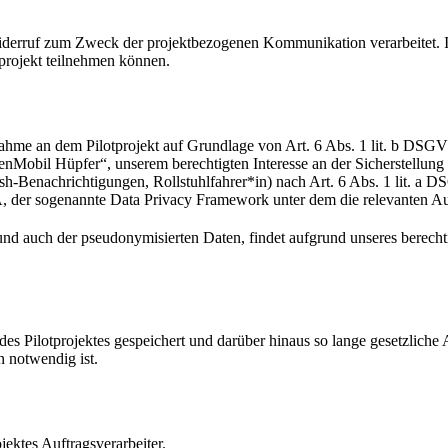
erruf zum Zweck der projektbezogenen Kommunikation verarbeitet. In
projekt teilnehmen können.
nahme an dem Pilotprojekt auf Grundlage von Art. 6 Abs. 1 lit. b D
Mobil Hüpfer“, unserem berechtigten Interesse an der Sicherstellung
-Benachrichtigungen, Rollstuhlfahrer*in) nach Art. 6 Abs. 1 lit. a DS
er sogenannte Data Privacy Framework unter dem die relevanten Auftra
d auch der pseudonymisierten Daten, findet aufgrund unseres berechti
s Pilotprojektes gespeichert und darüber hinaus so lange gesetzlich
 notwendig ist.
ektes Auftragsverarbeiter.