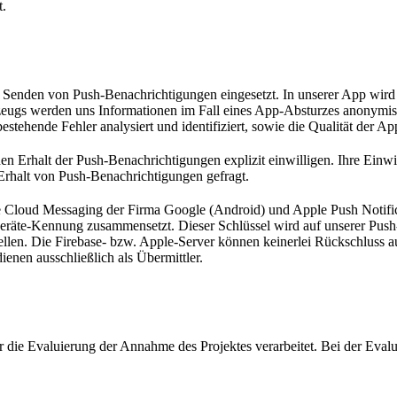
t.
Senden von Push-Benachrichtigungen eingesetzt. In unserer App wird 
ugs werden uns Informationen im Fall eines App-Absturzes anonymisie
tehende Fehler analysiert und identifiziert, sowie die Qualität der App
n Erhalt der Push-Benachrichtigungen explizit einwilligen. Ihre Einwi
rhalt von Push-Benachrichtigungen gefragt.
e Cloud Messaging der Firma Google (Android) und Apple Push Notific
eräte-Kennung zusammensetzt. Dieser Schlüssel wird auf unserer Push-
ellen. Die Firebase- bzw. Apple-Server können keinerlei Rückschluss a
enen ausschließlich als Übermittler.
die Evaluierung der Annahme des Projektes verarbeitet. Bei der Evalui