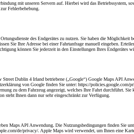
indung mit unseren Servern auf. Hierbei wird das Betriebssystem, sowi
 zur Fehlerbehebung.
 Ortungsdienste des Endgerätes zu nutzen. Sie haben die Möglichkeit 
müssen Sie Ihre Adresse bei einer Fahrtanfrage manuell eingeben. Erteile
chtigung können Sie jederzeit in den Einstellungen Ihres Endgerätes wi
w Street Dublin 4 Irland betriebene („Google“) Google Maps API An
erklärung von Google finden Sie unter: https://policies.google.com/p
tfernung zu dem Fahrzeug angezeigt, welches Ihre Fahrt durchführt. Si
ion steht Ihnen dann nur sehr eingeschränkt zur Verfügung.
etrieben Maps API Anwendung. Die Nutzungsbedingungen finden Sie unter
ple.com/de/privacy/. Apple Maps wird verwendet, um Ihnen eine Karte i