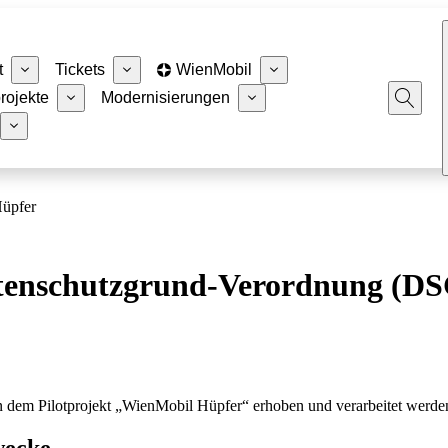
t
Tickets
WienMobil
rojekte
Modernisierungen
üpfer
atenschutzgrund-Verordnung (DS
an dem Pilotprojekt „WienMobil Hüpfer“ erhoben und verarbeitet werde
wecke